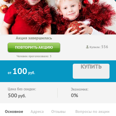
Акция завершилась
556
ПОВТОРИТЬ АКЦИЮ
Купили:
Человек проголосовало: 3
КУПИТЬ
100
от
руб.
Цена без скидки:
Экономия:
500
0%
руб.
Основное
Адреса
Отзывы
Вопросы по акции