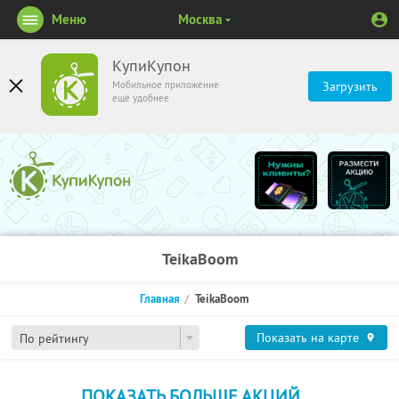
Меню
Москва
КупиКупон
Мобильное приложение
Загрузить
ещё удобнее
TeikaBoom
Главная
TeikaBoom
Показать на карте
По рейтингу
ПОКАЗАТЬ БОЛЬШЕ АКЦИЙ