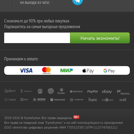
не выходя из чата:
Сэкономьте до 90% при любых покупках
Подпишитесь на самые выгодные предложения
Принимаем к оплате:
2010-2026 © КупиКупон. Все права защищены.
Все права на товарный знак "КупиКупон" и на сайт www.kupikupon.ru принадлежат
OOO «Агентство цифровых решений» ИНН 7705523387, ОГРН 1127747063212