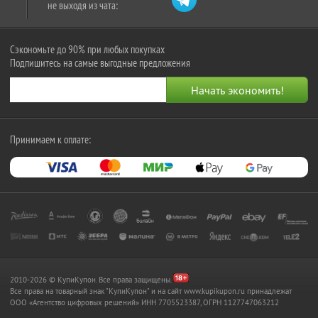
не выходя из чата:
Сэкономьте до 90% при любых покупках
Подпишитесь на самые выгодные предложения
Принимаем к оплате:
2010-2026 © КупиКупон. Все права защищены.
Все права на товарный знак "КупиКупон" и на сайт www.kupikupon.ru принадлежат
OOO «Агентство цифровых решений» ИНН 7705523387, ОГРН 1127747063212