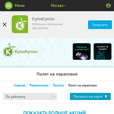
Меню
Москва
КупиКупон
Мобильное приложение
Загрузить
ещё удобнее
Полет на параплане
Главная
Развлечения
Полеты
Полет на параплане
Показать на карте
По рейтингу
ПОКАЗАТЬ БОЛЬШЕ АКЦИЙ