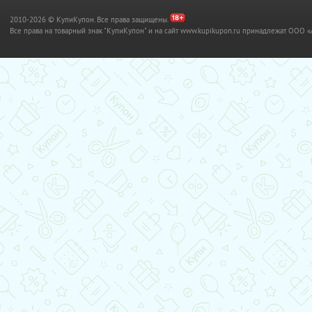
2010-2026 © КупиКупон. Все права защищены.
Все права на товарный знак "КупиКупон" и на сайт www.kupikupon.ru принадлежат OO