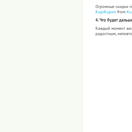
Огромные скидки по
KupiKupon
from
Ku
4. Что будет дальше
Каждый момент жиз
радостным, неповт