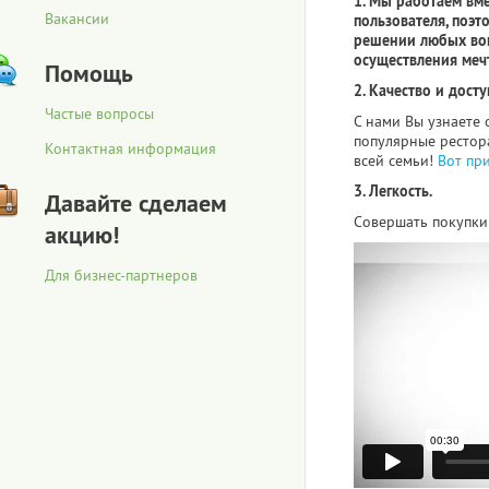
1. Мы работаем вм
Вакансии
пользователя, поэт
решении любых воп
осуществления меч
Помощь
2. Качество и досту
Частые вопросы
С нами Вы узнаете 
популярные рестора
Контактная информация
всей семьи!
Вот пр
3. Легкость.
Давайте сделаем
Совершать покупки 
акцию!
Для бизнес-партнеров