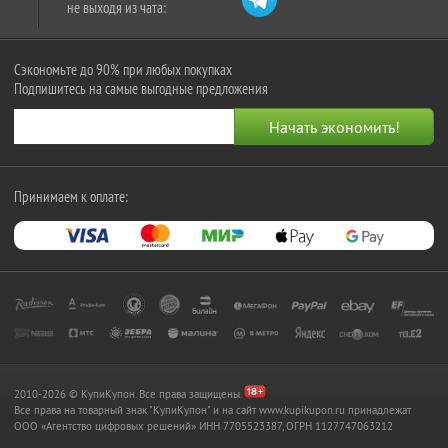
не выходя из чата:
Сэкономьте до 90% при любых покупках
Подпишитесь на самые выгодные предложения
Принимаем к оплате:
2010-2026 © КупиКупон. Все права защищены.
Все права на товарный знак "КупиКупон" и на сайт www.kupikupon.ru принадлежат
OOO «Агентство цифровых решений» ИНН 7705523387, ОГРН 1127747063212