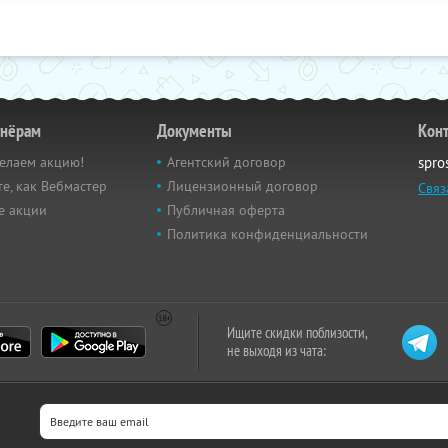
тнёрам
Документы
Кон
елаем акцию!
Агентский договор
spro
е, как Вебмастер
Лицензионный договор
Связ
е акции
Публичная оферта
Политика конфиденциальности
Ищите скидки поблизости,
не выходя из чата: