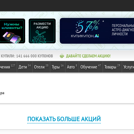
КУПИЛИ:
141 666 000
КУПОНОВ
ДАВАЙТЕ СДЕЛАЕМ АКЦИЮ!
127
54
20
16
8
47
29
ечения
Дети
Отели
Туры
Авто
Обучение
Товары
Услуг
ера
ПОКАЗАТЬ БОЛЬШЕ АКЦИЙ