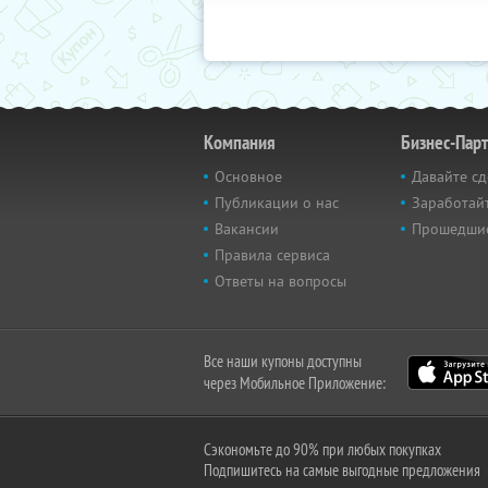
Компания
Бизнес-Пар
Основное
Давайте сд
Публикации о нас
Заработайт
Вакансии
Прошедши
Правила сервиса
Ответы на вопросы
Все наши купоны доступны
через Мобильное Приложение:
Сэкономьте до 90% при любых покупках
Подпишитесь на самые выгодные предложения