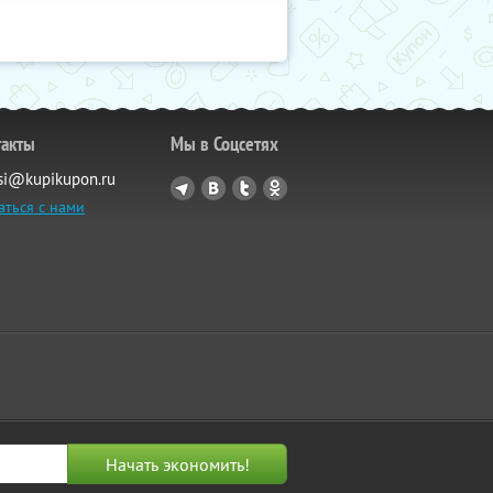
такты
Мы в Соцсетях
si@kupikupon.ru
аться с нами