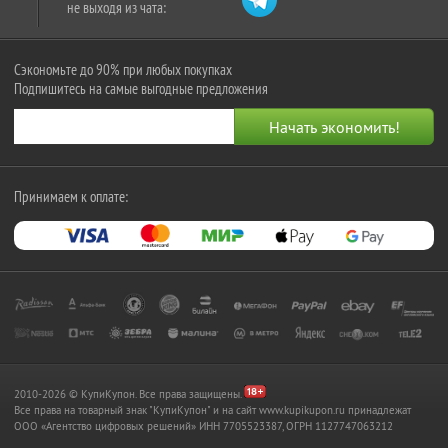
не выходя из чата:
Сэкономьте до 90% при любых покупках
Подпишитесь на самые выгодные предложения
Принимаем к оплате:
2010-2026 © КупиКупон. Все права защищены.
Все права на товарный знак "КупиКупон" и на сайт www.kupikupon.ru принадлежат
OOO «Агентство цифровых решений» ИНН 7705523387, ОГРН 1127747063212