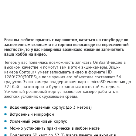
Если вы любите прыгать с парашютом, кататься на сноуборде по
заснеженным склонам и на горном велосипеде по пересеченной
местности, то у вас наверняка возникало желание запечатлеть
ваши хобби на видео.
Теперь у вас появилась возможность записать OnBoard-видео в
высоком качестве и помогут вам в этом экшн-камеры. Экшн-
камера Contour+ умеет записывать видео в формате HD
1280*720(30FPS), а поле зрения его объектива составляет 54
градусов. Экшн-камера поддерживает карты microSD емкостью до
32 Гбайт, на которых и будет храниться отснятый материал.
Усиленный резиновый корпус позволяет камере работать в
жестких условиях окружающей среды.
Водонепроницаемый корпус (до 3 метров)
Встроенный микрофон
Усиленный резиновый корпус
Можно установить практически в любом месте
Поддержка SD карт до 32 ГБ (карта памяти не входит в