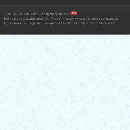
2010-2026 © КупиКупон. Все права защищены.
Все права на товарный знак "КупиКупон" и на сайт www.kupikupon.ru принадлежат
OOO «Агентство цифровых решений» ИНН 7705523387, ОГРН 1127747063212