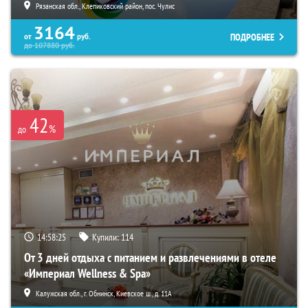
Рязанская обл., Клепиковский район, пос. Чулис
3164
ПОДРОБНЕЕ
от
руб.
до
107880
руб.
42
%
до
14:58:24
Купили:
114
От 3 дней отдыха с питанием и развлечениями в отеле
«Империал Wellness & Spa»
Калужская обл., г. Обнинск, Киевское ш., д. 11А