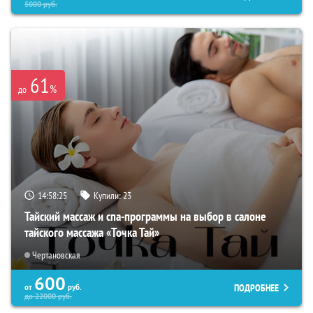
5000
руб.
61
%
до
14:58:24
Купили:
23
Тайский массаж и спа-программы на выбор в салоне
тайского массажа «Точка Тай»
Чертановская
600
ПОДРОБНЕЕ
от
руб.
до
22000
руб.