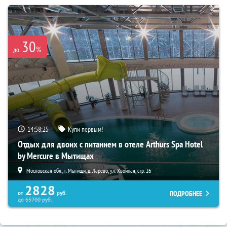
30
%
до
14:58:24
Купи первым!
Отдых для двоих с питанием в отеле Arthurs Spa Hotel
by Mercure в Мытищах
Московская обл., г. Мытищи, д. Ларево, ул. Хвойная, стр. 26
2828
ПОДРОБНЕЕ
от
руб.
до
65700
руб.