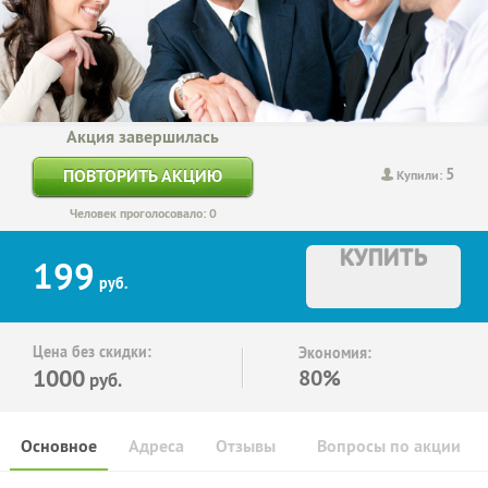
Акция завершилась
5
ПОВТОРИТЬ АКЦИЮ
Купили:
Человек проголосовало: 0
КУПИТЬ
199
руб.
Цена без скидки:
Экономия:
1000
80%
руб.
Основное
Адреса
Отзывы
Вопросы по акции