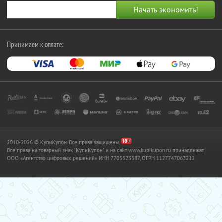
Принимаем к оплате:
2010-2026 © КупиКупон. Все права защищены.
Все права на товарный знак "КупиКупон" и на сайт www.kupikupon.ru принадлежат
OOO «Агентство цифровых решений» ИНН 7705523387, ОГРН 1127747063212