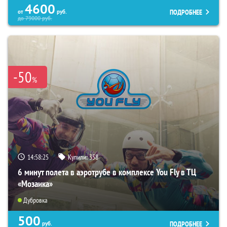
4600
ПОДРОБНЕЕ
от
руб.
до
79000
руб.
-50
%
14:58:24
Купили:
358
6 минут полета в аэротрубе в комплексе You Fly в ТЦ
«Мозаика»
Дубровка
500
ПОДРОБНЕЕ
руб.