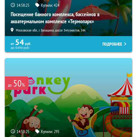
14:58:24
Купили:
424
Посещение банного комплекса, бассейнов в
акватермальном комплексе «Термопарк»
Московская обл., г. Балашиха, шоссе Энтузиастов, 54А
54
ПОДРОБНЕЕ
от
руб.
до
3490
руб.
50
%
до
14:58:24
Купили:
295