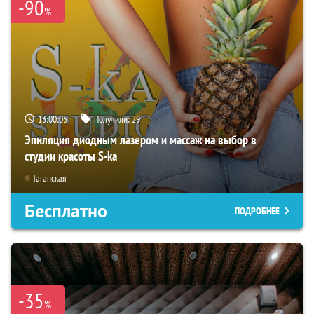
-90
%
13:00:03
Получили:
29
Эпиляция диодным лазером и массаж на выбор в
студии красоты S-ka
Таганская
Бесплатно
ПОДРОБНЕЕ
-35
%