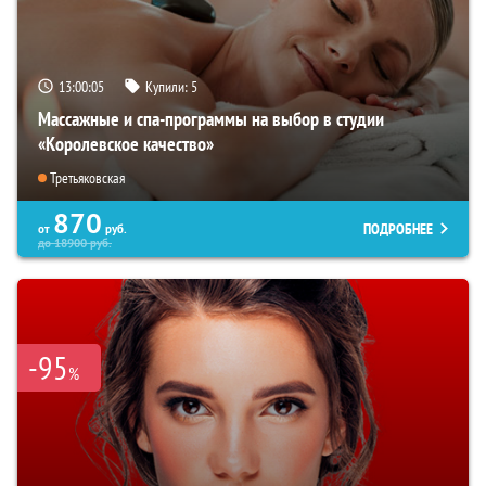
13:00:03
Купили:
5
Массажные и спа-программы на выбор в студии
«Королевское качество»
Третьяковская
870
ПОДРОБНЕЕ
от
руб.
до
18900
руб.
-95
%