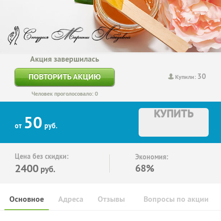
Акция завершилась
30
ПОВТОРИТЬ АКЦИЮ
Купили:
Человек проголосовало: 0
КУПИТЬ
50
от
руб.
Цена без скидки:
Экономия:
2400
68%
руб.
Основное
Адреса
Отзывы
Вопросы по акции