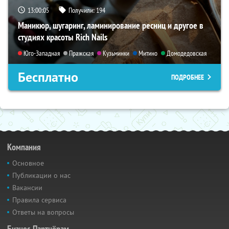
13:00:03
Получили:
194
Маникюр, шугаринг, ламинирование ресниц и другое в
студиях красоты Rich Nails
Юго-Западная
Пражская
Кузьминки
Митино
Домодедовская
Бесплатно
ПОДРОБНЕЕ
Компания
Основное
Публикации о нас
Вакансии
Правила сервиса
Ответы на вопросы
Бизнес-Партнёрам