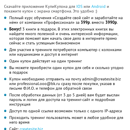
Скачайте приложение КупиКупона для
IOS
или
Android
и
покажите купон с экрана смартфона. Это удобно :)
Полный курс обучения «Создайте свой сайт и заработайте на
нём» от компании «Профессионал» за
399р
. вместо
3990р
.
Бонус!
3 книги в подарок. В этих электронных книгах вы
найдете много полезной и очень интересной информации,
которая поможет вам начать свое дело в интернете прямо
сейчас и стать успешным бизнесменом
Для участия в тренинге потребуются компьютер с колонками
или наушниками и доступ в интернет
Один купон действует на один тренинг
Вы можете приобрести один купон для себя и сколько угодно
в подарок
Купон необходимо отправить на почту admin@createsite.biz
или professional.ooo@bk.ru сразу после покупки, указав в
письме Ф.И.О. и телефон для обратной связи
После обработки данных (от 3 до 5 дней) вам будет выслан
пароль и логин для доступа на тренинг-сайт и подробная
инструкция
Доступ по одной ссылке возможен только с одного IP-адреса
Проходить тренинг пользователь может в любое удобное для
него время
Сайт:
createsite.biz