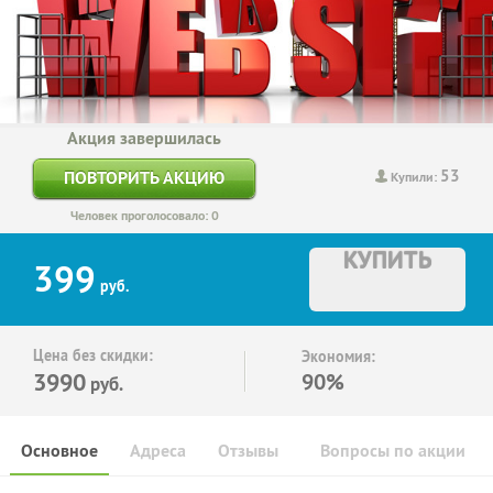
Акция завершилась
53
ПОВТОРИТЬ АКЦИЮ
Купили:
Человек проголосовало: 0
КУПИТЬ
399
руб.
Цена без скидки:
Экономия:
3990
90%
руб.
Основное
Адреса
Отзывы
Вопросы по акции