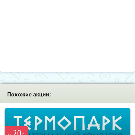
Похожие акции:
20
%
до