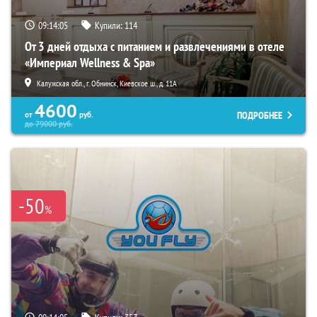
09:14:04
Купили:
114
От 3 дней отдыха с питанием и развлечениями в отеле
«Империал Wellness & Spa»
Калужская обл., г. Обнинск, Киевское ш., д. 11А
4600
ПОДРОБНЕЕ
от
руб.
до
79000
руб.
-50
%