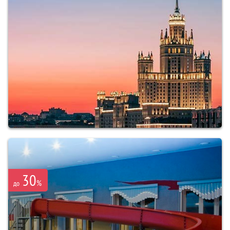
30
%
до