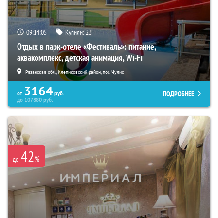
09:14:04
Купили:
23
Отдых в парк-отеле «Фестиваль»: питание,
аквакомплекс, детская анимация, Wi-Fi
Рязанская обл., Клепиковский район, пос. Чулис
3164
ПОДРОБНЕЕ
от
руб.
до
107880
руб.
42
%
до