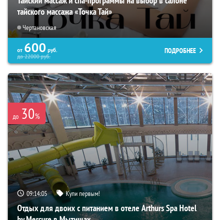
Тайский массаж и спа-программы на выбор в салоне
тайского массажа «Точка Тай»
Чертановская
600
ПОДРОБНЕЕ
от
руб.
до
22000
руб.
30
%
до
09:14:04
Купи первым!
Отдых для двоих с питанием в отеле Arthurs Spa Hotel
by Mercure в Мытищах