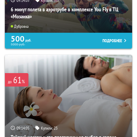
09:14:04
Купили:
357
6 минут полета в аэротрубе в комплексе You Fly в ТЦ
«Мозаика»
Дубровка
500
ПОДРОБНЕЕ
руб.
5000
руб.
61
%
до
09:14:04
Купили:
23