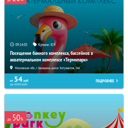
09:14:04
Купили:
419
Посещение банного комплекса, бассейнов в
акватермальном комплексе «Термопарк»
Московская обл., г. Балашиха, шоссе Энтузиастов, 54А
54
ПОДРОБНЕЕ
от
руб.
до
3490
руб.
50
%
до