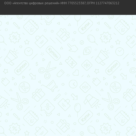
OOO «Агентство цифровых решений» ИНН 7705523387, ОГРН 1127747063212