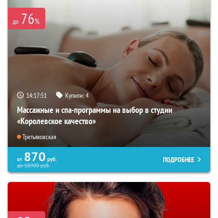
76
%
до
14:17:50
Купили:
4
Массажные и спа-программы на выбор в студии
«Королевское качество»
Третьяковская
870
ПОДРОБНЕЕ
от
руб.
до
18900
руб.