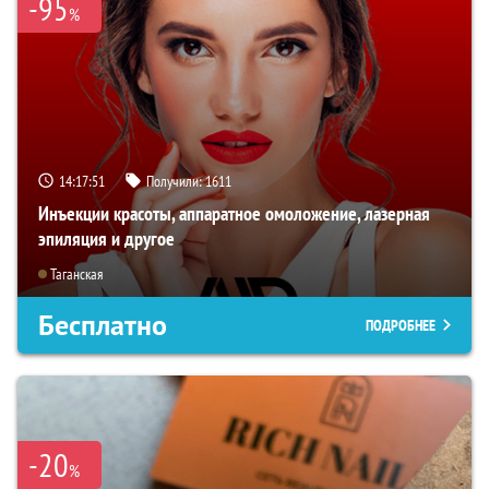
-95
%
14:17:50
Получили:
1611
Инъекции красоты, аппаратное омоложение, лазерная
эпиляция и другое
Таганская
Бесплатно
ПОДРОБНЕЕ
-20
%