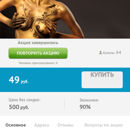
Акция завершилась
64
ПОВТОРИТЬ АКЦИЮ
Купили:
Человек проголосовало: 0
КУПИТЬ
49
руб.
Цена без скидки:
Экономия:
500
90%
руб.
Основное
Адреса
Отзывы
Вопросы по акции