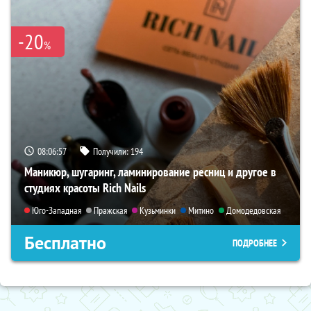
-20
%
08:06:56
Получили:
194
Маникюр, шугаринг, ламинирование ресниц и другое в
студиях красоты Rich Nails
Юго-Западная
Пражская
Кузьминки
Митино
Домодедовская
Бесплатно
ПОДРОБНЕЕ