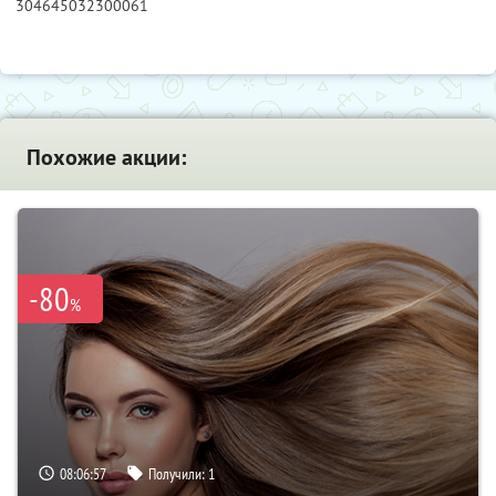
304645032300061
Похожие акции:
-80
%
08:06:56
Получили:
1