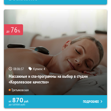
76
%
до
08:06:56
Купили:
4
Массажные и спа-программы на выбор в студии
«Королевское качество»
Третьяковская
870
ПОДРОБНЕЕ
от
руб.
до
18900
руб.