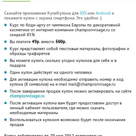
Скачайте приложение КупиКупона для
IOS
или
Android
и
покажите купон с экрана смартфона. Это удобно :)
Курс по боди-арту от чемпиона Европы по декоративной
косметике от интернет-компании championvisage.ru со
скидкой 85%
Вы платите
49р.
вместо
500
р.
Курс представляет собой текстовые материалы, фотографии и
образцы трафаретов
Вы можете купить сколько угодно купонов для себя и в
подарок
Один купон действует на одного человека
Для активации купона необходимо отправить номер и код
купона (8 символов) на e-mail mail@championvisage.ru
После завершения продаж купон можно активировать на сайте
championvisage.ru
После активации купона вам будет предоставлен доступ в
личный кабинет пользователя, где можно скачать
необходимые материалы
Воспользоваться купоном возможно будет после окончания
продаж
Купон действителен по 20 мая 2012 включительно