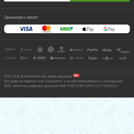
Принимаем к оплате:
2010-2026 © КупиКупон. Все права защищены.
Все права на товарный знак "КупиКупон" и на сайт www.kupikupon.ru принадлежат
OOO «Агентство цифровых решений» ИНН 7705523387, ОГРН 1127747063212