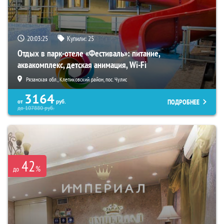
20:03:24
Купили:
25
Отдых в парк-отеле «Фестиваль»: питание,
аквакомплекс, детская анимация, Wi-Fi
Рязанская обл., Клепиковский район, пос. Чулис
3164
ПОДРОБНЕЕ
от
руб.
до
107880
руб.
42
%
до