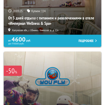
20:03:24
Купили:
114
От 3 дней отдыха с питанием и развлечениями в отеле
«Империал Wellness & Spa»
Калужская обл., г. Обнинск, Киевское ш., д. 11А
4600
ПОДРОБНЕЕ
от
руб.
до
79000
руб.
-50
%