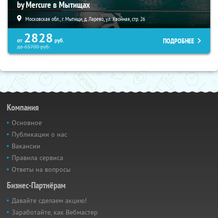
by Mercure в Мытищах
Московская обл., г. Мытищи, д. Ларево, ул. Хвойная, стр. 26
2828
ПОДРОБНЕЕ
от
руб.
до
65700
руб.
Компания
Основное
Публикации о нас
Вакансии
Правила сервиса
Ответы на вопросы
Бизнес-Партнёрам
Давайте сделаем акцию!
Заработайте, как Вебмастер