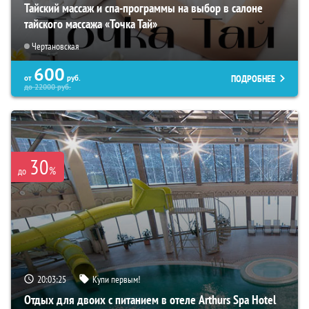
Тайский массаж и спа-программы на выбор в салоне
тайского массажа «Точка Тай»
Чертановская
600
ПОДРОБНЕЕ
от
руб.
до
22000
руб.
30
%
до
20:03:24
Купи первым!
Отдых для двоих с питанием в отеле Arthurs Spa Hotel