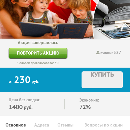
Акция завершилась
527
ПОВТОРИТЬ АКЦИЮ
Купили:
Человек проголосовало: 30
КУПИТЬ
230
от
руб.
Цена без скидки:
Экономия:
1400
72%
руб.
Основное
Адреса
Отзывы
Вопросы по акции