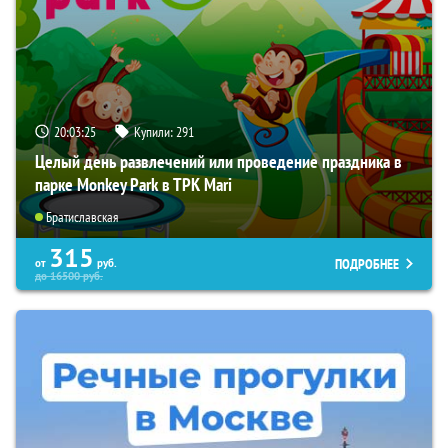
20:03:24
Купили:
291
Целый день развлечений или проведение праздника в
парке Monkey Park в ТРК Mari
Братиславская
315
ПОДРОБНЕЕ
от
руб.
до
16500
руб.