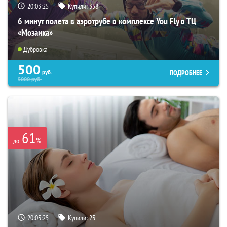
20:03:24
Купили:
358
6 минут полета в аэротрубе в комплексе You Fly в ТЦ
«Мозаика»
Дубровка
500
ПОДРОБНЕЕ
руб.
5000
руб.
61
%
до
20:03:24
Купили:
23