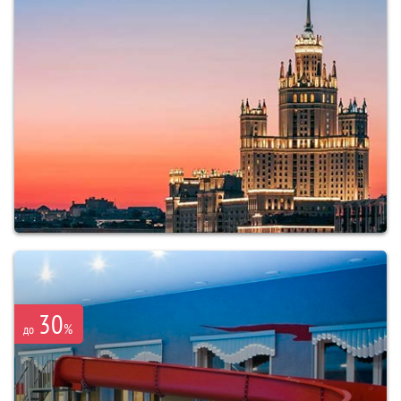
30
%
до