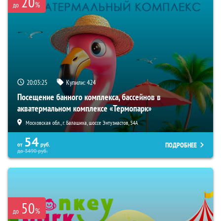
20
%
до
20:03:24
Купили:
424
Посещение банного комплекса, бассейнов в
акватермальном комплексе «Термопарк»
Московская обл., г. Балашиха, шоссе Энтузиастов, 54А
54
ПОДРОБНЕЕ
от
руб.
до
3490
руб.
50
%
до