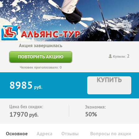
Акция завершилась
2
ПОВТОРИТЬ АКЦИЮ
Купили:
Человек проголосовало: 0
КУПИТЬ
8985
руб.
Цена без скидки:
Экономия:
17970
50%
руб.
Основное
Адреса
Отзывы
Вопросы по акции