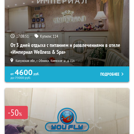
17:08:50
Купили:
114
От 3 дней отдыха с питанием и развлечениями в отеле
«Империал Wellness & Spa»
Калужская обл., г. Обнинск, Киевское ш., д. 11А
4600
ПОДРОБНЕЕ
от
руб.
до
79000
руб.
-50
%