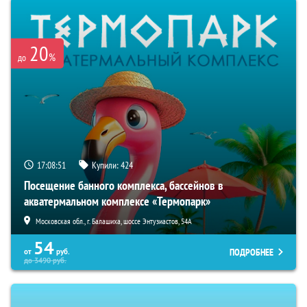
20
%
до
17:08:50
Купили:
424
Посещение банного комплекса, бассейнов в
акватермальном комплексе «Термопарк»
Московская обл., г. Балашиха, шоссе Энтузиастов, 54А
54
ПОДРОБНЕЕ
от
руб.
до
3490
руб.