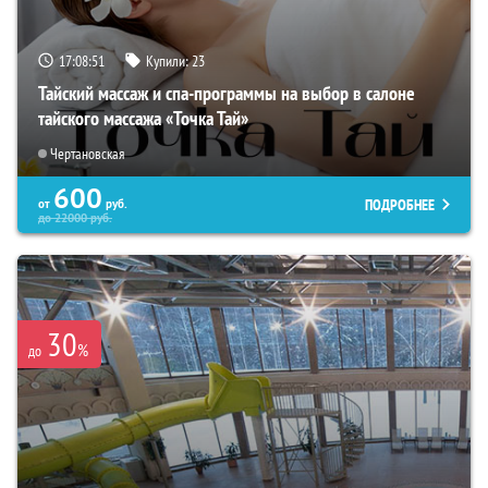
17:08:50
Купили:
23
Тайский массаж и спа-программы на выбор в салоне
тайского массажа «Точка Тай»
Чертановская
600
ПОДРОБНЕЕ
от
руб.
до
22000
руб.
30
%
до