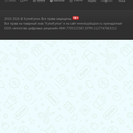
2010-2026 © КупиКупон. Все права защищены.
Все права на товарный знак "КупиКупон" и на сайт www.kupikupon.ru принадлежат
OOO «Агентство цифровых решений» ИНН 7705523387, ОГРН 1127747063212