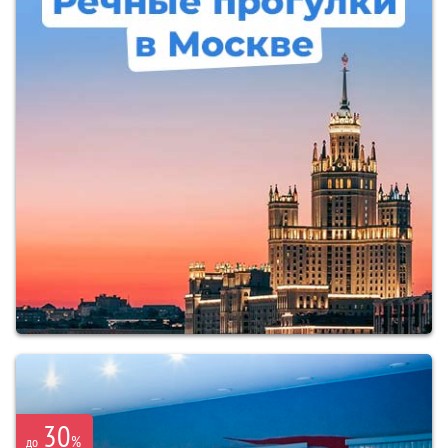
30
%
до