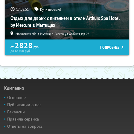
17:08:50
Купи первым!
Отдых для двоих с питанием в отеле Arthurs Spa Hotel
by Mercure в Мытищах
Московская обл., г. Мытищи, д. Ларево, ул. Хвойная, стр. 26
2828
ПОДРОБНЕЕ
от
руб.
до
65700
руб.
Компания
Основное
Публикации о нас
Вакансии
Правила сервиса
Ответы на вопросы