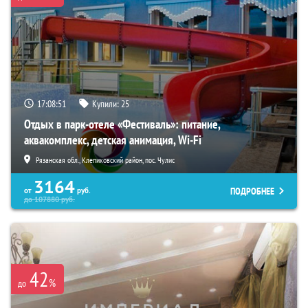
17:08:50
Купили:
25
Отдых в парк-отеле «Фестиваль»: питание,
аквакомплекс, детская анимация, Wi-Fi
Рязанская обл., Клепиковский район, пос. Чулис
3164
ПОДРОБНЕЕ
от
руб.
до
107880
руб.
42
%
до