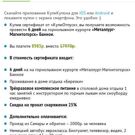
Скачайте приложение КупиКупона для
IOS
или
Android
и
покажите купон с экрана смартфона. Это удобно :)
Купив сертификат от «КупиОтпуск», вы получаете возможность
провести
6 дней
на горнолыжном курорте
«Металлург-
Магнитогорск» Банное.
Вы платите
8985р.
вместо
17970р.
В стоимость сертификата входит:
6 дней
на на горнолыжном курорте «Металлург-Магнитогорск»
Банное
Проживание в доме отдыха «Березки»
Трёхразовое комплексное питание
в столовой дома отдыха 1
час занятий с инструктором по горным лыжам или сноуборду
ежедневно
Скидка на прокат снаряжения 25%
Дополнительно оплачивается:
Проезд из Самары и обратно – 2000р. за человека
Немецкий автобус еврокласса. Биотуалет, телевизор, видео, 2