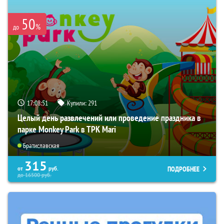
50
%
до
17:08:50
Купили:
291
Целый день развлечений или проведение праздника в
парке Monkey Park в ТРК Mari
Братиславская
315
ПОДРОБНЕЕ
от
руб.
до
16500
руб.