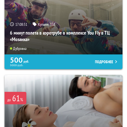
17:08:50
Купили:
358
6 минут полета в аэротрубе в комплексе You Fly в ТЦ
«Мозаика»
Дубровка
500
ПОДРОБНЕЕ
руб.
5000
руб.
61
%
до