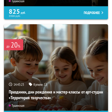
Тушинская
825
ПОДРОБНЕЕ
руб.
3900
руб.
20
%
до
14:43:22
Купили:
13
Праздники, дни рождения и мастер-классы от арт-студии
«Территория творчества»
Тушинская