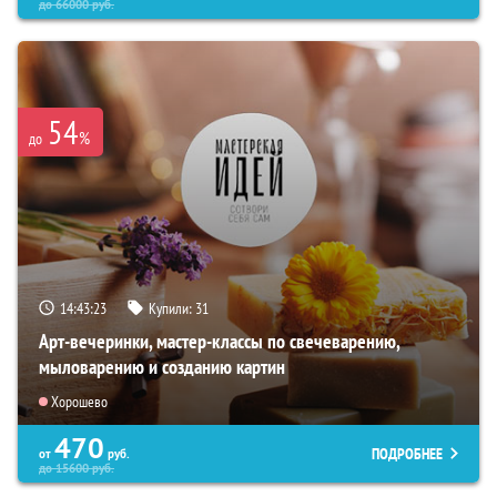
до
66000
руб.
54
%
до
14:43:22
Купили:
31
Арт-вечеринки, мастер-классы по свечеварению,
мыловарению и созданию картин
Хорошево
470
ПОДРОБНЕЕ
от
руб.
до
15600
руб.