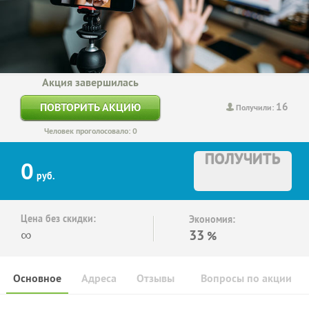
Акция завершилась
16
ПОВТОРИТЬ АКЦИЮ
Получили:
Человек проголосовало: 0
ПОЛУЧИТЬ
0
руб.
Цена без скидки:
Экономия:
∞
33
%
Основное
Адреса
Отзывы
Вопросы по акции