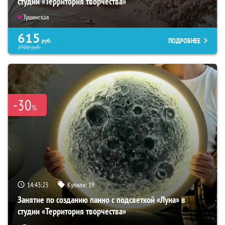
студии «Территория творчества»
Тушинская
615
ПОДРОБНЕЕ
руб.
2900
руб.
-30
%
14:43:22
Купили:
19
Занятие по созданию панно с подсветкой «Луна» в
студии «Территория творчества»