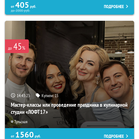
405
ПОДРОБНЕЕ
от
руб.
до
2000
руб.
45
%
до
14:43:22
Купили:
15
Мастер-классы или проведение праздника в кулинарной
студии «ЛОФТ17»
Тульская
1560
ПОДРОБНЕЕ
от
руб.