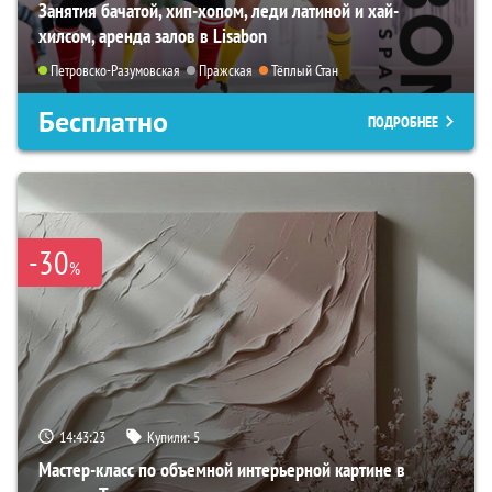
Занятия бачатой, хип-хопом, леди латиной и хай-
хилсом, аренда залов в Lisabon
Петровско-Разумовская
Пражская
Тёплый Стан
Бесплатно
ПОДРОБНЕЕ
-30
%
14:43:22
Купили:
5
Мастер-класс по объемной интерьерной картине в