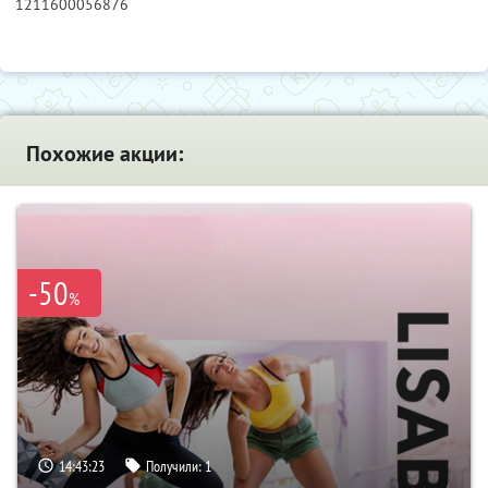
1211600056876
Похожие акции:
-50
%
14:43:22
Получили:
1