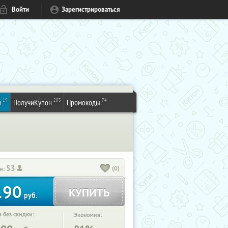
Войти
Зарегистрироваться
19
203
74
и
ПолучиКупон
Промокоды
53
(0)
и:
190
КУПИТЬ
руб.
 без скидки:
Экономия: