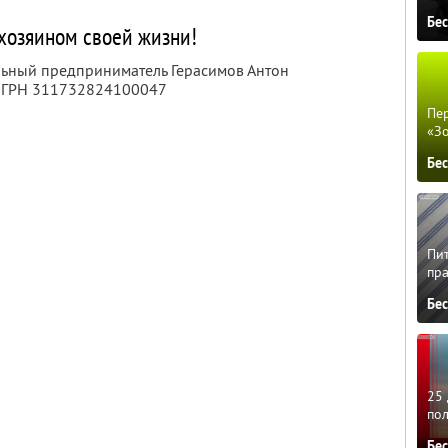
Бе
 хозяином своей жизни!
льный предприниматель Герасимов Антон
 ОГРН 311732824100047
Пер
«З
Бе
Пит
пра
Бе
25 
по
Бе