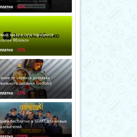
сплатно
-10%
вый заказ в сети магазинов
олотое Яблоко»
сплатно
-20%
ание от сервиса доставки
вильного питания Justfood
сплатно
-27%
дней бесплатно в START для новых
льзователей
сплатно
-100%