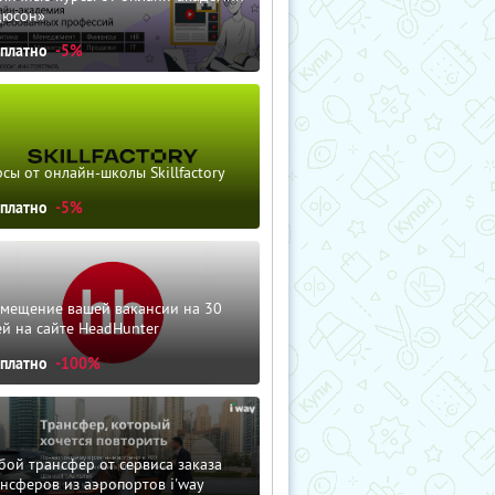
дюсон»
сплатно
-5%
сы от онлайн-школы Skillfactory
сплатно
-5%
змещение вашей вакансии на 30
й на сайте HeadHunter
сплатно
-100%
ой трансфер от сервиса заказа
нсферов из аэропортов i'way