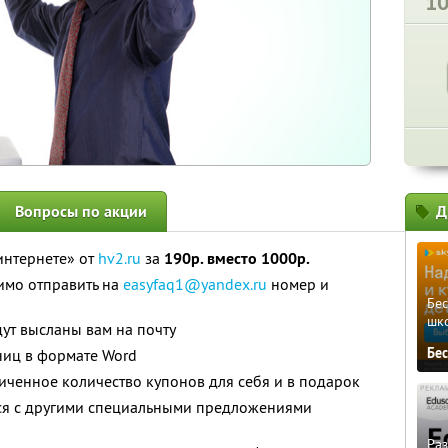
1
Вопросы по акции
Д
интернете» от
hv2.ru
за
190р. вместо 1000р.
имо отправить на
easyfaq1@yandex.ru
номер и
Бе
шк
ут высланы вам на почту
Бе
аниц в формате Word
ченное количество купонов для себя и в подарок
тся с другими специальными предложениями
Ра