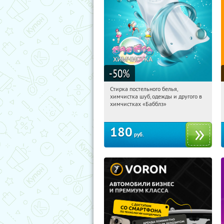
-50
%
Стирка постельного белья,
10:45:37
Купили:
73
химчистка шуб, одежды и другого в
Новослободская
Юго-Западная
химчистках «Бабблз»
Профсоюзная
Чертановская
Ясенево
180
руб.