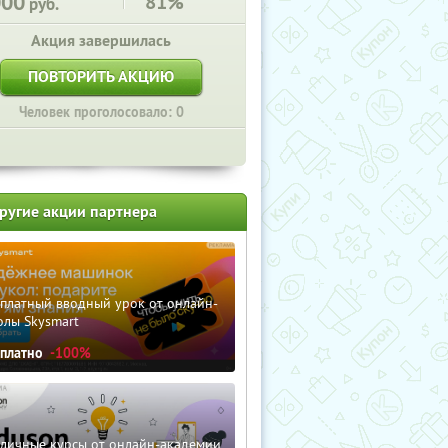
000
81%
руб.
Акция завершилась
ПОВТОРИТЬ АКЦИЮ
Человек проголосовало: 0
ругие акции партнера
сплатный вводный урок от онлайн-
олы Skysmart
сплатно
-100%
зличные курсы от онлайн-академии