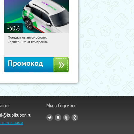
-50
%
Поездки на автомобилях
10:45:37
Получи первым!
каршеринга «Ситидрайв»
Россия
Промокод
такты
Мы в Соцсетях
si@kupikupon.ru
аться с нами