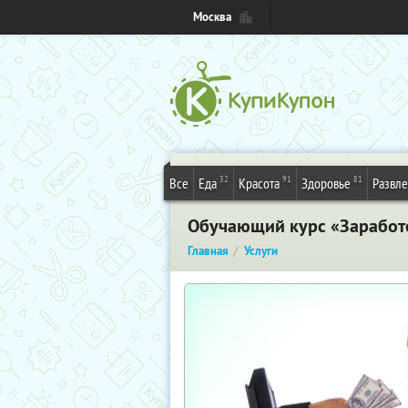
Москва
32
91
81
Все
Еда
Красота
Здоровье
Развл
Обучающий курс «Заработо
Главная
Услуги