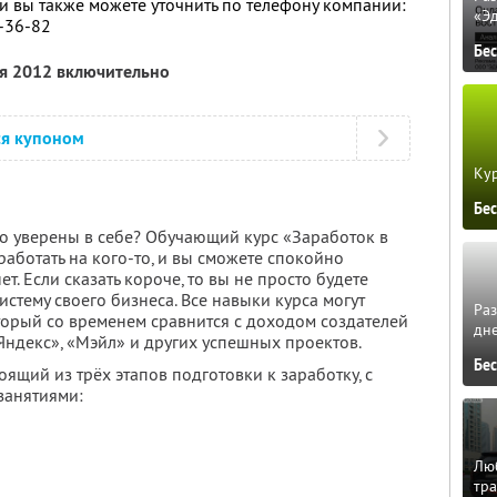
 вы также можете уточнить по телефону компании:
«Э
6-36-82
Бе
ря 2012 включительно
ся купоном
Кур
Бе
чно уверены в себе? Обучающий курс «Заработок в
работать на кого-то, и вы сможете спокойно
т. Если сказать короче, то вы не просто будете
истему своего бизнеса. Все навыки курса могут
Ра
торый со временем сравнится с доходом создателей
дне
Яндекс», «Мэйл» и других успешных проектов.
Бе
ящий из трёх этапов подготовки к заработку, с
занятиями:
Люб
тра