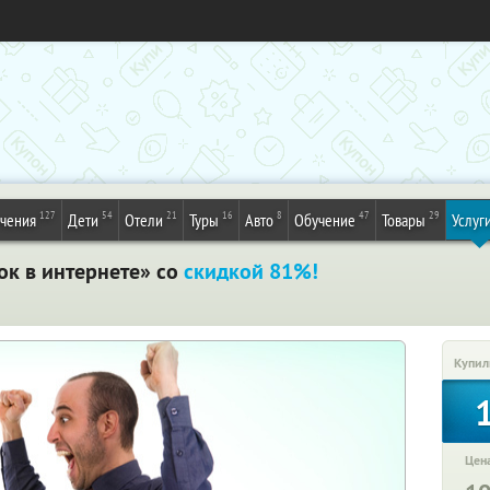
127
54
21
16
8
47
29
ечения
Дети
Отели
Туры
Авто
Обучение
Товары
Услуг
к в интернете» со
скидкой 81%!
Купил
Цена