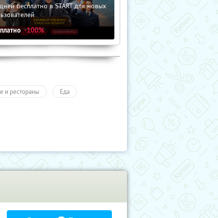
дней бесплатно в START для новых
льзователей
сплатно
-100%
е и рестораны
Еда