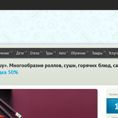
127
54
21
16
8
47
29
ечения
Дети
Отели
Туры
Авто
Обучение
Товары
Услуг
у». Многообразие роллов, суши, горячих блюд, са
дка 50%
Купил
Цена