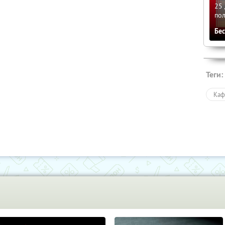
25 
по
Бе
Теги:
Каф