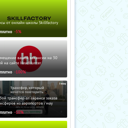
сы от онлайн-школы Skillfactory
сплатно
-5%
змещение вашей вакансии на 30
й на сайте HeadHunter
сплатно
-100%
ой трансфер от сервиса заказа
нсферов из аэропортов i'way
сплатно
-10%