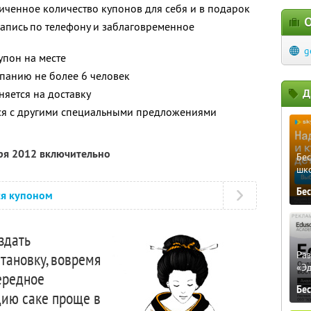
ченное количество купонов для себя и в подарок
О
апись по телефону и заблаговременное
g
упон на месте
панию не более 6 человек
Д
няется на доставку
тся с другими специальными предложениями
бря 2012 включительно
Бе
шк
Бе
ся купоном
оздать
тановку, вовремя
Ра
«Э
чередное
Бе
цию саке проще в