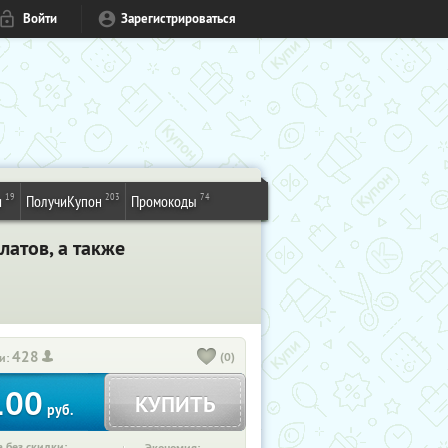
Войти
Зарегистрироваться
19
203
74
и
ПолучиКупон
Промокоды
латов, а также
428
(0)
и:
100
КУПИТЬ
руб.
 без скидки: