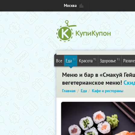
Москва
32
91
81
Все
Еда
Красота
Здоровье
Развл
Меню и бар в «Смакуй Гейш
вегетерианское меню!
Ски
Главная
Еда
Кафе и рестораны