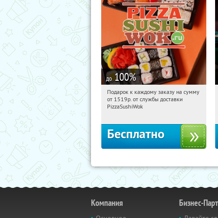
100
%
до
Подарок к каждому заказу на сумму
20:36:33
Получили:
197
от 1519р. от службы доставки
г. Москва
PizzaSushiWok
Бесплатно
Компания
Бизнес-Пар
Основное
Давайте сд