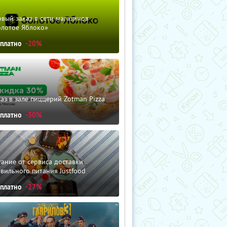
вый заказ в сети магазинов
олотое Яблоко»
сплатно
-20%
аз в зале пиццерий Zotman Pizza
сплатно
-30%
ание от сервиса доставки
вильного питания Justfood
сплатно
-27%