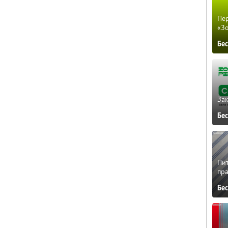
Пер
«З
Бе
Зак
Бе
Пит
пра
Бе