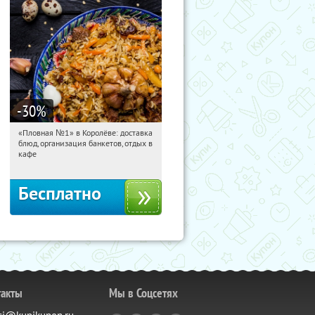
-30
%
«Пловная №1» в Королёве: доставка
20:36:33
Получили:
33
блюд, организация банкетов, отдых в
Бабушкинская
кафе
Бесплатно
такты
Мы в Соцсетях