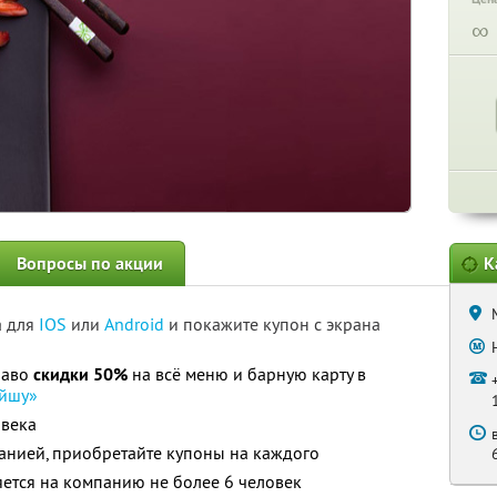
∞
Вопросы по акции
К
а для
IOS
или
Android
и покажите купон с экрана
право
скидки 50%
на всё меню и барную карту в
ейшу»
овека
анией, приобретайте купоны на каждого
ется на компанию не более 6 человек