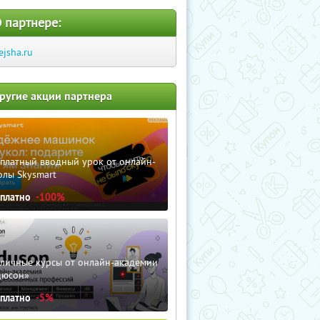
 партнере:
ejsha.ru
ругие акции партнера
сплатный вводный урок от онлайн-
олы Skysmart
сплатно
-100%
зличные курсы от онлайн-академии
дюсон»
сплатно
-5%