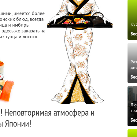
ашими, имеется более
нских блюд, всегда
Кур
ица и имбирь.
здесь же заказать на
Бе
 тунца и лосося.
Ра
дне
Бе
Люб
! Неповторимая атмосфера и
тра
ы Японии!
Бе