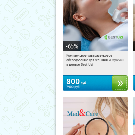
-65
%
Комплексное ультразвуковое
07:21:46
Купили:
1
обследование для женщин и мужчин
Арбатская
в центре Best Uzi
800
руб.
7900
руб.