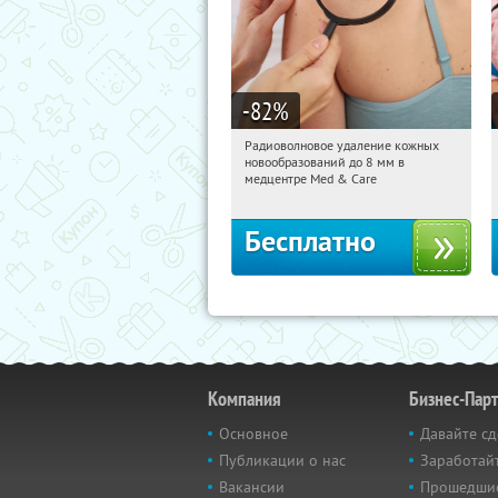
-82
%
Радиоволновое удаление кожных
07:21:46
Получили:
26
новообразований до 8 мм в
Тверская
медцентре Med & Care
Бесплатно
Компания
Бизнес-Пар
Основное
Давайте сд
Публикации о нас
Заработайт
Вакансии
Прошедши