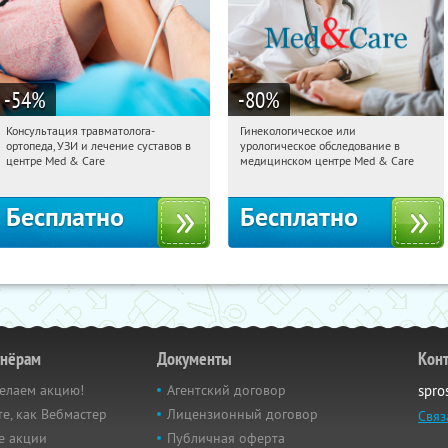
-54
%
-80
%
Консультация травматолога-
Гинекологическое или
07:21:46
Получили:
26
07:21:46
Получили:
63
ортопеда, УЗИ и лечение суставов в
урологическое обследование в
Тверская
Тверская
центре Med & Care
медицинском центре Med & Care
Бесплатно
Бесплатно
тнёрам
Документы
Кон
елаем акцию!
Агентский договор
spro
е, как Вебмастер
Лицензионный договор
Связ
е акции
Публичная оферта