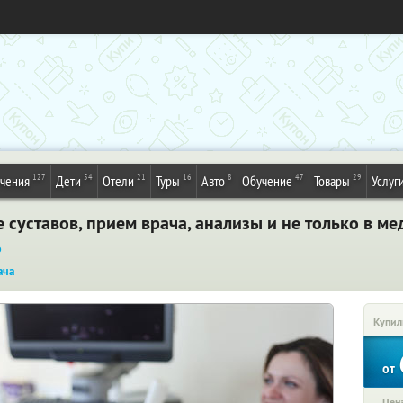
127
54
21
16
8
47
29
ечения
Дети
Отели
Туры
Авто
Обучение
Товары
Услуг
суставов, прием врача, анализы и не только в м
%
ача
Купил
от
Цена