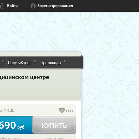
Войти
Зарегистрироваться
19
203
74
и
ПолучиКупон
Промокоды
едицинском центре
14
(11)
и:
690
КУПИТЬ
руб.
 без скидки: