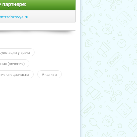
 партнере:
entrzdorovya.ru
сультации у врача
апия (лечение)
гие специалисты
Анализы
ровье