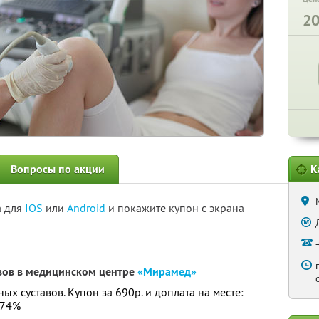
2
Вопросы по акции
К
а для
IOS
или
Android
и покажите купон с экрана
вов в медицинском центре
«Мирамед»
ых суставов. Купон за 690р. и доплата на месте:
 74%