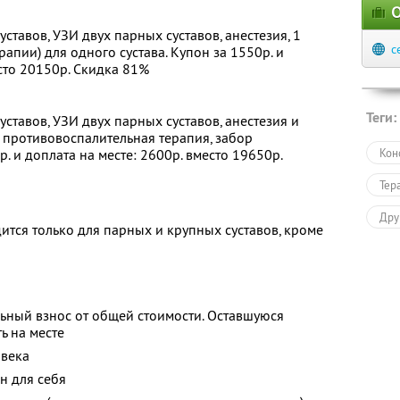
О
ставов, УЗИ двух парных суставов, анестезия, 1
c
апии) для одного сустава. Купон за 1550р. и
есто 20150р. Скидка 81%
Теги:
ставов, УЗИ двух парных суставов, анестезия и
 противовоспалительная терапия, забор
. и доплата на месте: 2600р. вместо 19650р.
Кон
Тер
Дру
ится только для парных и крупных суставов, кроме
Здо
ьный взнос от общей стоимости. Оставшуюся
ь на месте
овека
н для себя