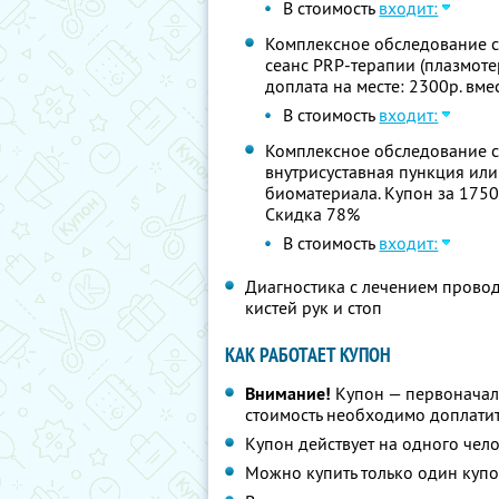
В стоимость
входит:
Комплексное обследование су
сеанс PRP-терапии (плазмотер
доплата на месте: 2300р. вм
В стоимость
входит:
Комплексное обследование су
внутрисуставная пункция или
биоматериала. Купон за 1750р
Скидка 78%
В стоимость
входит:
Диагностика с лечением провод
кистей рук и стоп
КАК РАБОТАЕТ КУПОН
Внимание!
Купон — первоначал
стоимость необходимо доплатит
Купон действует на одного чел
Можно купить только один купо