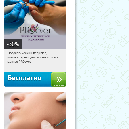
-50
%
Подологический педикюр,
07:21:46
Получили:
118
компьютерная диагностика стоп в
Кропоткинская
центре PROcvet
Бесплатно