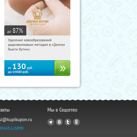
87
%
до
Удаление новообразований
07:21:46
Купили:
46
радиоволновым методом в «Дентал
Третьяковская
бьюти бутик»
130
от
руб.
до
19800
руб.
такты
Мы в Соцсетях
si@kupikupon.ru
аться с нами