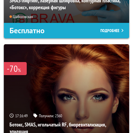
SMAS-лифтинг, лазерная шлифовка, контурная пластика,
«Ботокс», коррекция фигуры
Шаболовская
Бесплатно
ПОДРОБНЕЕ
-70
%
17:16:47
Получили:
2360
Ботокс, SMAS, игольчатый RF, биоревитализация,
эпиляция