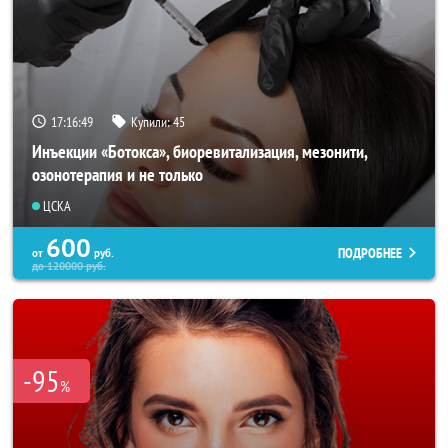
17:16:47
Купили:
45
Инъекции «Ботокса», биоревитализация, мезонити,
озонотерапия и не только
ЦСКА
600
ПОДРОБНЕЕ
от
руб.
до
120000
руб.
-95
%