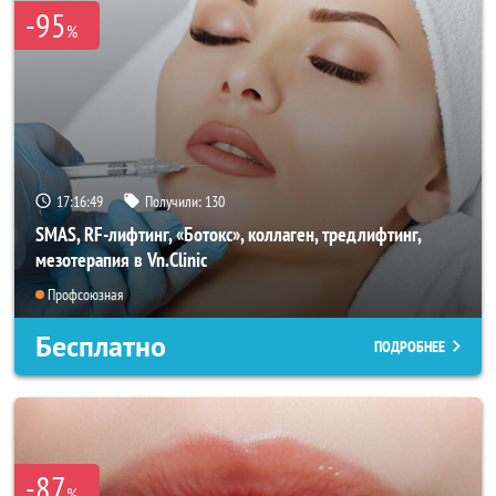
-95
%
17:16:47
Получили:
130
SMAS, RF-лифтинг, «Ботокс», коллаген, тредлифтинг,
мезотерапия в Vn.Clinic
Профсоюзная
Бесплатно
ПОДРОБНЕЕ
-87
%