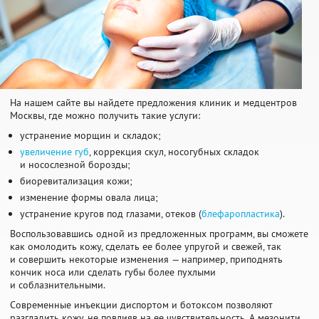
На нашем сайте вы найдете предложения клиник и медцентров
Москвы, где можно получить такие услуги:
устранение морщин и складок;
увеличение губ
, коррекция скул, носогубных складок
и носослезной борозды;
биоревитализация кожи;
изменение формы овала лица;
устранение кругов под глазами, отеков (
блефаропластика
).
Воспользовавшись одной из предложенных программ, вы сможете
как омолодить кожу, сделать ее более упругой и свежей, так
и совершить некоторые изменения — например, приподнять
кончик носа или сделать губы более пухлыми
и соблазнительными.
Современные инъекции диспортом и ботоксом позволяют
разгладить кожу, не повлияв на ее чувствительность. А мезонити,