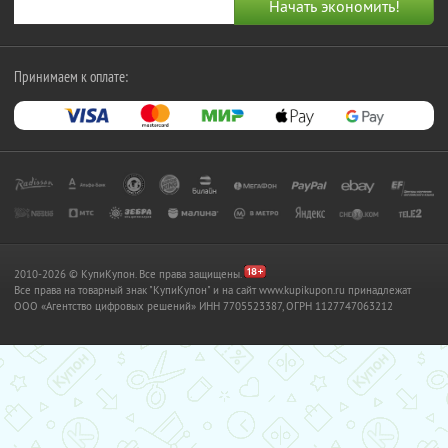
Принимаем к оплате:
2010-2026 © КупиКупон. Все права защищены.
Все права на товарный знак "КупиКупон" и на сайт www.kupikupon.ru принадлежат
OOO «Агентство цифровых решений» ИНН 7705523387, ОГРН 1127747063212