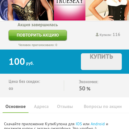
Акция завершилась
116
ПОВТОРИТЬ АКЦИЮ
Купили:
Человек проголосовало: 0
КУПИТЬ
100
руб.
Цена без скидки:
Экономия:
∞
50
%
Основное
Адреса
Отзывы
Вопросы по акции
Скачайте приложение КупиКупона для
IOS
или
Android
и
покажите купон с экрана смартфона. Это удобно :)