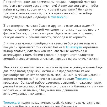
Признайтесь, сколько времени вы искали недорогой магазин
платьев с широким ассортиментом? А сколько сил ушло, чтобы
найти и купить корсет или открытый купальник? Не нужно
тратить время на поиски, тратьте время на выбор — выбор
подходящей модели одежды в
truesexy.ru
!
Этот интернет-магазин белья и других текстильных изделий
продемонстрирует каждой женщине не только модные цвета и
фасоны бюстье, стрингов и чулок. Здесь есть шик и грация,
сексуальность и романтичность, свобода и покорность.
Эти чувства можно приобрести в качестве бонуса не только с
покупкой эротического нижнего белья. В
truesexy.ru
огромный
выбор платьев, купальников, карнавальных костюмов и
аксессуаров к ним. Иными словами, ассортимент радостных
эмоций и современных стильных нарядов на все случаи жизни.
Женские корсеты плотно вошли в нашу повседневную жизнь. Еще
два года назад девушки России и не предполагали, какое
разнообразие может предложить модный мир. А сейчас магазин
корсетов можно найти почти в каждом городе.
Truesexy.ru
предлагает большой выбор цветовых решений, множество ярких
деталей и аксессуаров! Корсеты со стразами и бантиками, с мини-
юбочками и шляпками, с блузками или длинными
асимметричными юбками...
Truesexy.ru
полон праздничных идей. На страницах магазина вы
можете выбрать и заказать наряд для бальных и