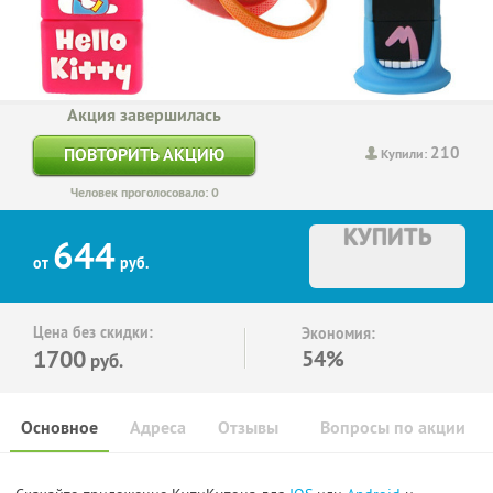
Акция завершилась
210
ПОВТОРИТЬ АКЦИЮ
Купили:
Человек проголосовало: 0
КУПИТЬ
644
от
руб.
Цена без скидки:
Экономия:
1700
54%
руб.
Основное
Адреса
Отзывы
Вопросы по акции