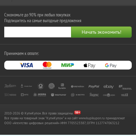
Сэкономьте до 90% при любых покупках
Подпишитесь на самые выгодные предложения
Принимаем к оплате:
2010-2026 © КупиКупон. Все права защищены.
Все права на товарный знак "КупиКупон" и на сайт www.kupikupon.ru принадлежат
OOO «Агентство цифровых решений» ИНН 7705523387, ОГРН 1127747063212