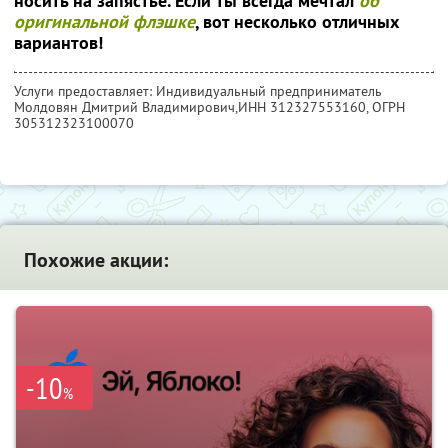
носить на запястье. Если ты всегда мечтал
об
оригинальной флэшке
, вот несколько отличных
вариантов!
Услуги предоставляет: Индивидуальный предприниматель
Молдовян Дмитрий Владимирович,
ИНН 312327553160
, ОГРН
305312323100070
Похожие акции:
-10
%