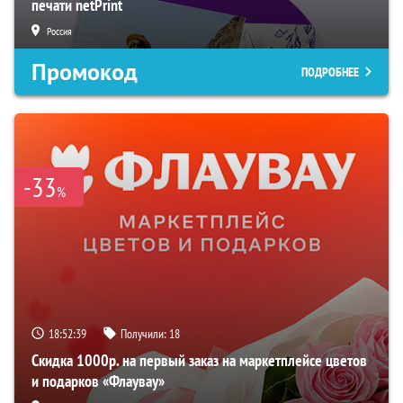
печати netPrint
Россия
Промокод
ПОДРОБНЕЕ
-33
%
18:52:39
Получили:
18
Скидка 1000р. на первый заказ на маркетплейсе цветов
и подарков «Флаувау»