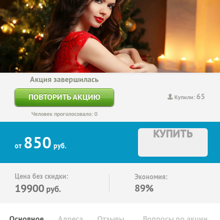
Акция завершилась
65
ПОВТОРИТЬ АКЦИЮ
Купили:
Человек проголосовало: 0
КУПИТЬ
850
от
руб.
Цена без скидки:
Экономия:
19900
89%
руб.
Основное
Адреса
Отзывы
Вопросы по акции