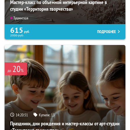
Мастер-класс по объемной интерьерной картине в
студии «Территория творчества»
Тушинская
615
ПОДРОБНЕЕ
руб.
2900
руб.
20
%
до
14:20:50
Купили:
13
Праздники, дни рождения и мастер-классы от арт-студии