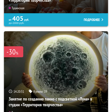
«Территория творчества»
Тушинская
405
ПОДРОБНЕЕ
от
руб.
до
2000
руб.
-30
%
14:20:50
Купили:
19
Занятие по созданию панно с подсветкой «Луна» в
студии «Территория творчества»