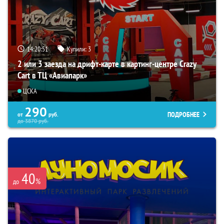
14:20:50
Купили:
3
2 или 3 заезда на дрифт-карте в картинг-центре Crazy
Cart в ТЦ «Авиапарк»
ЦСКА
290
ПОДРОБНЕЕ
от
руб.
до
3870
руб.
40
%
до