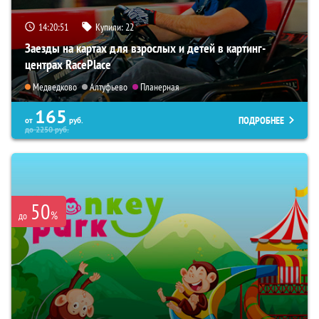
14:20:50
Купили:
22
Заезды на картах для взрослых и детей в картинг-
центрах RacePlace
Медведково
Алтуфьево
Планерная
165
ПОДРОБНЕЕ
от
руб.
до
2250
руб.
50
%
до