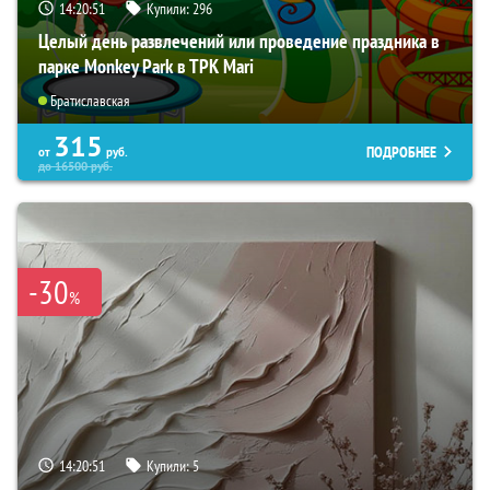
14:20:50
Купили:
296
Целый день развлечений или проведение праздника в
парке Monkey Park в ТРК Mari
Братиславская
315
ПОДРОБНЕЕ
от
руб.
до
16500
руб.
-30
%
14:20:50
Купили:
5