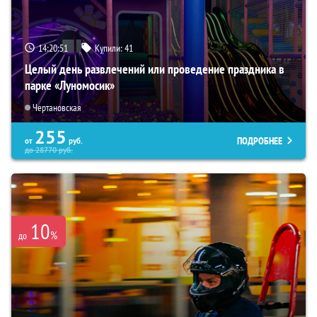
14:20:50
Купили:
41
Целый день развлечений или проведение праздника в
парке «Луномосик»
Чертановская
255
ПОДРОБНЕЕ
от
руб.
до
28770
руб.
10
%
до