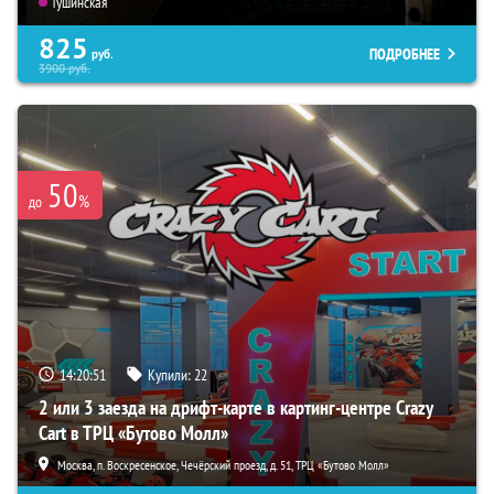
Тушинская
825
ПОДРОБНЕЕ
руб.
3900
руб.
50
%
до
14:20:50
Купили:
22
2 или 3 заезда на дрифт-карте в картинг-центре Crazy
Cart в ТРЦ «Бутово Молл»
Москва, п. Воскресенское, Чечёрский проезд, д. 51, ТРЦ «Бутово Молл»