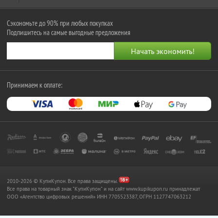
Сэкономьте до 90% при любых покупках
Подпишитесь на самые выгодные предложения
Принимаем к оплате:
2010-2026 © КупиКупон. Все права защищены.
Все права на товарный знак "КупиКупон" и на сайт www.kupikupon.ru принадлежат
OOO «Агентство цифровых решений» ИНН 7705523387, ОГРН 1127747063212