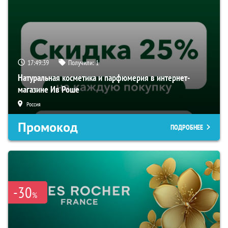
17:49:38
Получили:
1
Натуральная косметика и парфюмерия в интернет-
магазине Ив Роше
Россия
Промокод
ПОДРОБНЕЕ
-30
%