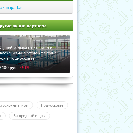
aximapark.ru
ругие акции партнера
2 дней отдыха с питанием и
звлечениями в отеле «Максима
рк» в Подмосковье
2400
руб.
-30%
курсионные туры
Подмосковье
ы
Загородный отдых