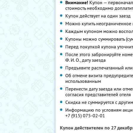
Внимание!
Купон — первоначал
стоимость необходимо доплатит
Купон действует на один заезд
Можно купить неограниченное 
Каждым купоном можно восполь
Купоны можно суммировать (су
Перед покупкой купона уточни
После этого забронируйте номе
Ф. И. О.,
дату заезда
Предъявите распечатанный или
Об отмене визита предупредите 
использованным
Перенести дату заезда или отм
согласия представителей отеля
Скидка не суммируется с друг
Информацию по условиям акции
+7 (915) 075-02-01
Купон действителен по 27 декаб