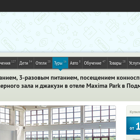
127
54
20
16
8
47
28
ечения
Дети
Отели
Туры
Авто
Обучение
Товары
Услуг
ванием, 3-разовым питанием, посещением коннос
ерного зала и джакузи в отеле Maxima Park в Под
Купил
от
Цена