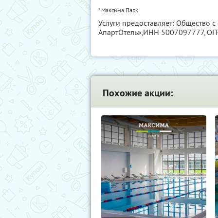
* Максима Парк
Услуги предоставляет: Общество 
АпартОтель»,
ИНН 5007097777
, О
Похожие акции: