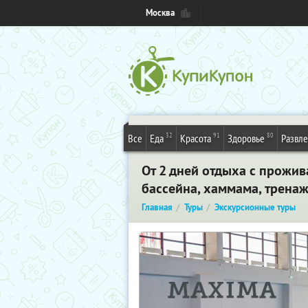
Москва
32
91
80
Все
Еда
Красота
Здоровье
Развл
От 2 дней отдыха с прожи
бассейна, хаммама, тренаж
Главная
Туры
Экскурсионные туры