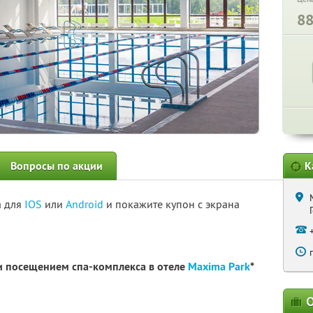
8
Вопросы по акции
К
а для
IOS
или
Android
и покажите купон с экрана
и посещением спа-комплекса в отеле
Maxima Park
*
О