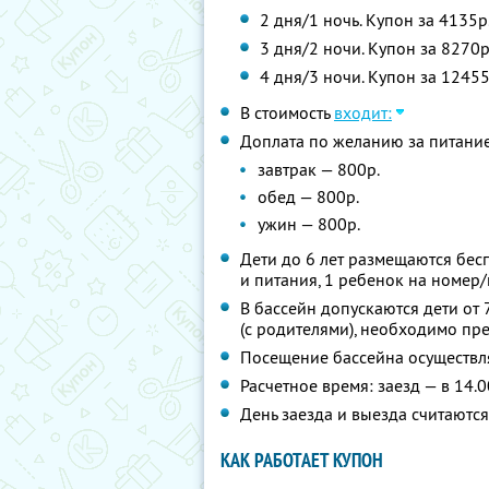
2 дня/1 ночь. Купон за 4135р
3 дня/2 ночи. Купон за 8270р
4 дня/3 ночи. Купон за 12455
В стоимость
входит:
Доплата по желанию за питани
завтрак — 800р.
обед — 800р.
ужин — 800р.
Дети до 6 лет размещаются бес
и питания, 1 ребенок на номер/
В бассейн допускаются дети от 7
(с родителями), необходимо пр
Посещение бассейна осуществл
Расчетное время: заезд — в 14.0
День заезда и выезда считаютс
КАК РАБОТАЕТ КУПОН