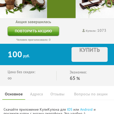
Акция завершилась
1073
ПОВТОРИТЬ АКЦИЮ
Купили:
Человек проголосовало: 0
КУПИТЬ
100
руб.
Цена без скидки:
Экономия:
∞
65
%
Основное
Адреса
Отзывы
Вопросы по акции
Скачайте приложение КупиКупона для
IOS
или
Android
и
покажите купон с экрана смартфона. Это удобно :)