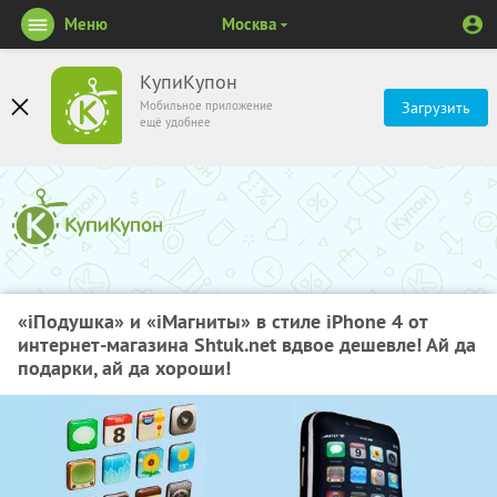
Меню
Москва
КупиКупон
Мобильное приложение
Загрузить
ещё удобнее
«iПодушка» и «iМагниты» в стиле iPhone 4 от
интернет-магазина Shtuk.net вдвое дешевле! Ай да
подарки, ай да хороши!