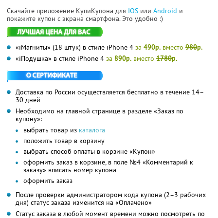
Скачайте приложение КупиКупона для
IOS
или
Android
и
покажите купон с экрана смартфона. Это удобно :)
«iМагниты» (18 штук) в стиле iPhone 4
за
490р.
вместо
980
р.
«iПодушка» в стиле iPhone 4
за
890р.
вместо
1780
р.
Доставка по России осуществляется бесплатно в течение 14–
30 дней
Необходимо на главной странице в разделе «Заказ по
купону»:
выбрать товар из
каталога
положить товар в корзину
выбрать способ оплаты в корзине «Купон»
оформить заказ в корзине, в поле №4 «Комментарий к
заказу» вписать номер купона
оформить заказ
После проверки администратором кода купона (2–3 рабочих
дня) статус заказа изменится на «Оплачено»
Статус заказа в любой момент времени можно посмотреть по