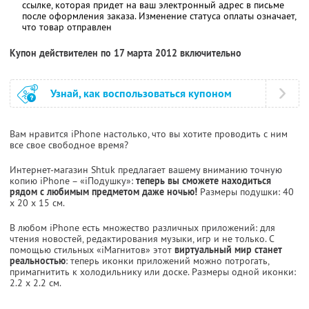
ссылке, которая придет на ваш электронный адрес в письме
после оформления заказа. Изменение статуса оплаты означает,
что товар отправлен
Купон действителен по 17 марта 2012 включительно
Узнай, как воспользоваться купоном
Вам нравится iPhone настолько, что вы хотите проводить с ним
все свое свободное время?
Интернет-магазин Shtuk предлагает вашему вниманию точную
копию iPhone – «iПодушку»:
теперь вы сможете находиться
рядом с любимым предметом даже ночью!
Размеры подушки: 40
x 20 x 15 см.
В любом iPhone есть множество различных приложений: для
чтения новостей, редактирования музыки, игр и не только. С
помощью стильных «iМагнитов» этот
виртуальный мир станет
реальностью
: теперь иконки приложений можно потрогать,
примагнитить к холодильнику или доске. Размеры одной иконки:
2.2 х 2.2 см.