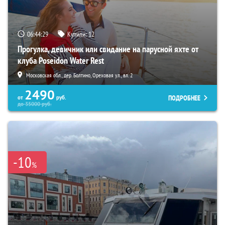
06:44:28
Купили:
12
Прогулка, девичник или свидание на парусной яхте от
клуба Poseidon Water Rest
Московская обл., дер. Болтино, Ореховая ул., вл. 2
2490
ПОДРОБНЕЕ
от
руб.
до
35000
руб.
-10
%