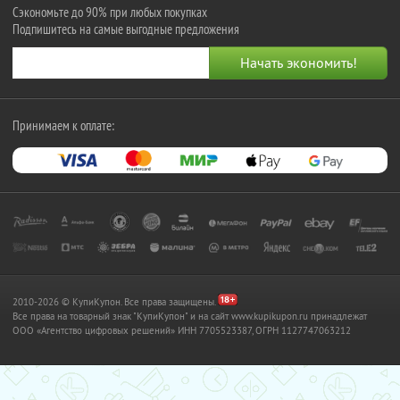
Сэкономьте до 90% при любых покупках
Подпишитесь на самые выгодные предложения
Принимаем к оплате:
2010-2026 © КупиКупон. Все права защищены.
Все права на товарный знак "КупиКупон" и на сайт www.kupikupon.ru принадлежат
OOO «Агентство цифровых решений» ИНН 7705523387, ОГРН 1127747063212