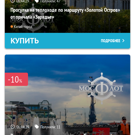
06:44:28
Получили:
47
Прогулка на теплоходе по маршруту «Золотой Остров»
от причала «Зарядье»
Китай-город
КУПИТЬ
ПОДРОБНЕЕ
-10
%
06:44:28
Получили:
11