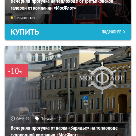
Вечерняя прогулка на теплоходе от Третьяковской
галереи от компании «МосФлот»
Третьяковская
КУПИТЬ
ПОДРОБНЕЕ
-10
%
06:44:28
Получили:
17
Вечерняя прогулка от парка «Зарядье» на теплоходе
судоходной компании «МосФлот»