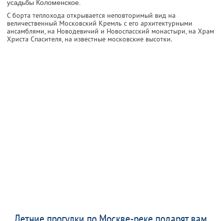
усадьбы Коломенское.
С борта теплохода открывается неповторимый вид на
величественный Московский Кремль с его архитектурными
ансамблями, на Новодевичий и Новоспасский монастыри, на Храм
Христа Спасителя, на известные московские высотки.
Летние прогулки по Москве-реке подарят вам