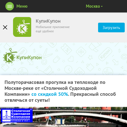
Меню
Москва
КупиКупон
Мобильное приложение
Загрузить
ещё удобнее
Полуторачасовая прогулка на теплоходе по
Москве-реке от «Столичной Судоходной
Компании»
со скидкой 50%
. Прекрасный способ
отвлечься от суеты!