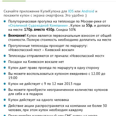
Скачайте приложение КупиКупона для
IOS
или
Android
и
покажите купон с экрана смартфона. Это удобно :)
Полуторачасовая прогулка на теплоходе по Москве-реке от
«Столичной Судоходной Компании»
. Купон за
55р.
и доплата
на месте:
170р. вместо 450р.
Скидка 50%
Внимание!
Купон является первоначальным взносом от общей
стоимости. Полную стоимость необходимо доплатить на месте
Прогулочные теплоходы проходят по маршруту:
«Новоспасский мост – Киевский вокзал»
Теплоходы отправляются от причала: «Новоспасский мост»
Посадки на Киевском вокзале нет
Купон дает право проезда по маршруту в одну сторону
Вы можете воспользоваться купоном ежедневно с 12.00 до
19.00
Купон не действует с 9 по 12 мая 2013 года
Вы можете приобрести неограниченное количество купонов
для себя и в подарок
Купон действует на одного человека
Действие акции распространяется на компании не более 30
человек, при этом купон необходим каждому
Предъявляйте распечатанный или СМС-купон на месте