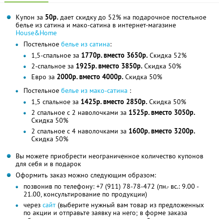
Купон за
50р.
дает скидку до 52% на подарочное постельное
белье из сатина и мако-сатина в интернет-магазине
House&Home
Постельное
белье из сатина
:
1,5-спальное за
1770р. вместо 3650р.
Скидка 52%
2-спальное за
1925р. вместо 3850р.
Скидка 50%
Евро за
2000р. вместо 4000р.
Скидка 50%
Постельное
белье из мако-сатина
:
1,5 спальное за
1425р. вместо 2850р.
Скидка 50%
2 спальное с 2 наволочками за
1525р. вместо 3050р.
Скидка 50%
2 спальное с 4 наволочками за
1600р. вместо 3200р.
Скидка 50%
Вы можете приобрести неограниченное количество купонов
для себя и в подарок
Оформить заказ можно следующим образом:
позвонив по телефону: +7 (911) 78-78-472 (пн.- вс.: 9.00 -
21.00, консультирование по продукции)
через
сайт
(выберите нужный вам товар из предложенных
по акции и отправьте заявку на него; в форме заказа