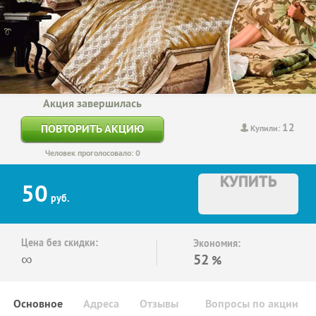
Акция завершилась
12
ПОВТОРИТЬ АКЦИЮ
Купили:
Человек проголосовало: 0
КУПИТЬ
50
руб.
Цена без скидки:
Экономия:
∞
52
%
Основное
Адреса
Отзывы
Вопросы по акции