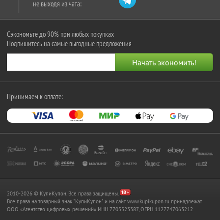
не выходя из чата:
Сэкономьте до 90% при любых покупках
Подпишитесь на самые выгодные предложения
Принимаем к оплате:
2010-2026 © КупиКупон. Все права защищены.
Все права на товарный знак "КупиКупон" и на сайт www.kupikupon.ru принадлежат
OOO «Агентство цифровых решений» ИНН 7705523387, ОГРН 1127747063212