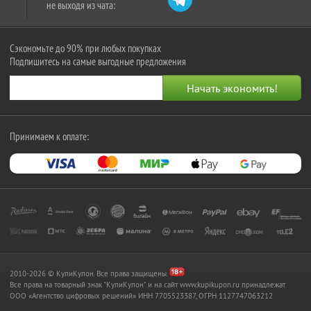
не выходя из чата:
Сэкономьте до 90% при любых покупках
Подпишитесь на самые выгодные предложения
Принимаем к оплате:
2010-2026 © КупиКупон. Все права защищены.
Все права на товарный знак "КупиКупон" и на сайт www.kupikupon.ru принадлежат
OOO «Агентство цифровых решений» ИНН 7705523387, ОГРН 1127747063212