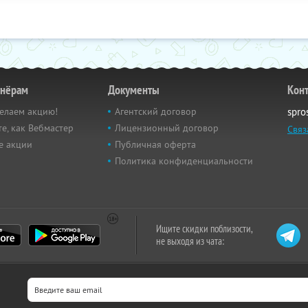
тнёрам
Документы
Кон
елаем акцию!
Агентский договор
spro
е, как Вебмастер
Лицензионный договор
Связ
е акции
Публичная оферта
Политика конфиденциальности
Ищите скидки поблизости,
не выходя из чата: