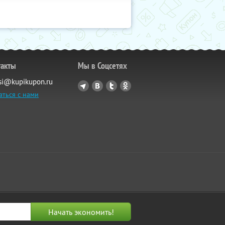
такты
Мы в Соцсетях
si@kupikupon.ru
аться с нами