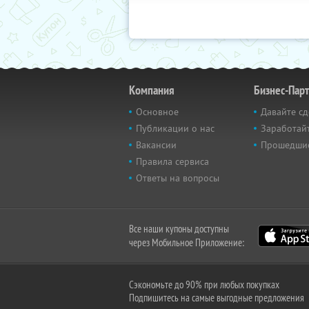
Компания
Бизнес-Пар
Основное
Давайте сд
Публикации о нас
Заработайт
Вакансии
Прошедши
Правила сервиса
Ответы на вопросы
Все наши купоны доступны
через Мобильное Приложение:
Сэкономьте до 90% при любых покупках
Подпишитесь на самые выгодные предложения