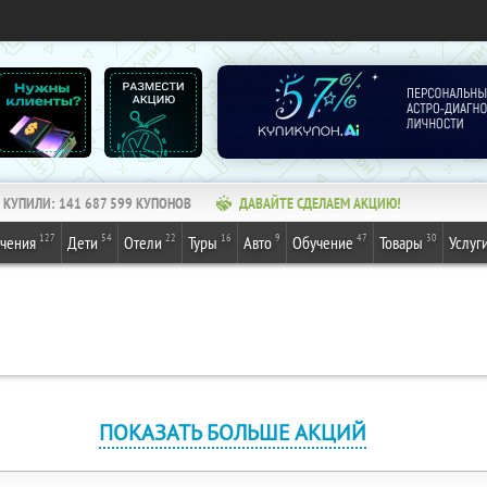
КУПИЛИ:
141 687 599
КУПОНОВ
ДАВАЙТЕ СДЕЛАЕМ АКЦИЮ!
127
54
22
16
9
47
30
ечения
Дети
Отели
Туры
Авто
Обучение
Товары
Услуг
ПОКАЗАТЬ БОЛЬШЕ АКЦИЙ