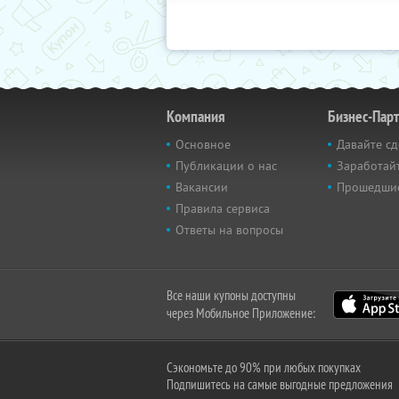
Компания
Бизнес-Пар
Основное
Давайте сд
Публикации о нас
Заработайт
Вакансии
Прошедши
Правила сервиса
Ответы на вопросы
Все наши купоны доступны
через Мобильное Приложение:
Сэкономьте до 90% при любых покупках
Подпишитесь на самые выгодные предложения