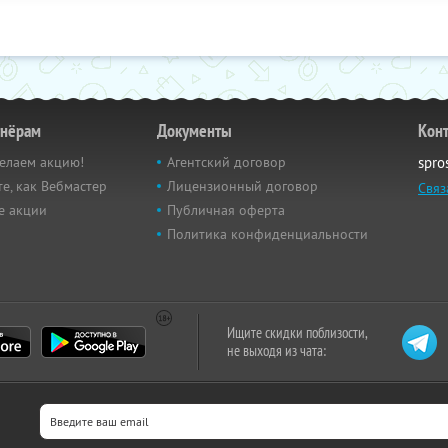
тнёрам
Документы
Кон
елаем акцию!
Агентский договор
spro
е, как Вебмастер
Лицензионный договор
Связ
е акции
Публичная оферта
Политика конфиденциальности
Ищите скидки поблизости,
не выходя из чата: