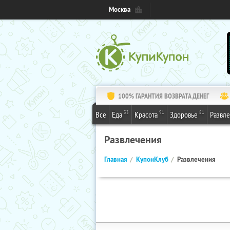
Москва
100% ГАРАНТИЯ ВОЗВРАТА ДЕНЕГ
33
91
81
Все
Еда
Красота
Здоровье
Развл
Развлечения
Главная
КупонКлуб
Развлечения