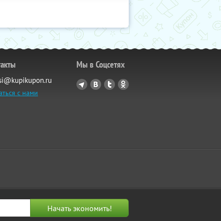
такты
Мы в Соцсетях
si@kupikupon.ru
аться с нами