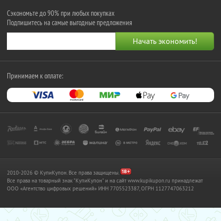
Сэкономьте до 90% при любых покупках
Подпишитесь на самые выгодные предложения
Принимаем к оплате:
2010-2026 © КупиКупон. Все права защищены.
Все права на товарный знак "КупиКупон" и на сайт www.kupikupon.ru принадлежат
OOO «Агентство цифровых решений» ИНН 7705523387, ОГРН 1127747063212