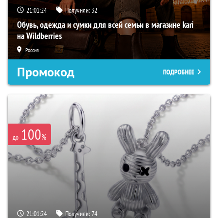
21:01:23
Получили:
32
Обувь, одежда и сумки для всей семьи в магазине kari
на Wildberries
Россия
Промокод
ПОДРОБНЕЕ
100
%
до
21:01:23
Получили:
74