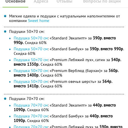
Основное
Адреса
Отзывы
Вопросы по акции
Мягкие одеяла и подушки с натуральными наполнителями от
компании
Sweet home
Подушки 50×70 см:
Подушка 50×70 см
: «Standard Эвкалипт» за
390р. вместо
990р.
Скидка 60%
Подушка 50×70 см
: «Standard Бамбук» за
390р. вместо 990р
.
Скидка 60%
Подушка 50×70 см
: «Premium Лебяжий пух», сатин за
540р.
вместо 1350р.
Скидка 60%
Подушка 50×70 см
: «Premium Верблюд (бархан)» за
560р.
вместо 1400р.
Скидка 60%
Подушка 50×70 см
: «Premium овечья шерсть» за
564р.
вместо 1410р.
Скидка 60%
Подушки 70×70 см:
Подушка 70×70 см
: «Standard Эвкалипт» за
440р. вместо
1090р.
Скидка 60%
Подушка 70×70 см
: «Standard Бамбук» за
440р. вместо
1090р.
Скидка 60%
Подушка 70×70 см
: «Premium Лебяжий пух» за
590р. вместо