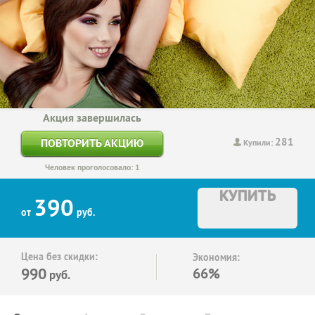
Акция завершилась
281
ПОВТОРИТЬ АКЦИЮ
Купили:
Человек проголосовало: 1
КУПИТЬ
390
от
руб.
Цена без скидки:
Экономия:
990
66%
руб.