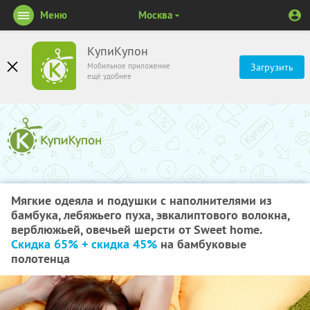
Меню
Москва
КупиКупон
Мобильное приложение
Загрузить
ещё удобнее
Мягкие одеяла и подушки с наполнителями из
бамбука, лебяжьего пуха, эвкалиптового волокна,
верблюжьей, овечьей шерсти от Sweet home.
Скидка 65% + скидка 45%
на бамбуковые
полотенца