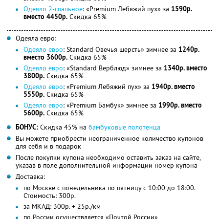
Одеяло 2-спальное
: «Premium Лебяжий пух» за
1590р.
вместо 4450р.
Скидка 65%
Одеяла евро:
Одеяло евро
: Standard Овечья шерсть» зимнее за
1240р.
вместо 3600р.
Скидка 65%
Одеяло евро
: «Standard Верблюд» зимнее за
1340р. вместо
3800р.
Скидка 65%
Одеяло евро
: «Premium Лебяжий пух» за
1940р. вместо
5550р.
Скидка 65%
Одеяло евро
: «Premium Бамбук» зимнее за
1990р. вместо
5600р.
Скидка 65%
БОНУС:
Скидка 45% на
бамбуковые полотенца
Вы можете приобрести неограниченное количество купонов
для себя и в подарок
После покупки купона необходимо оставить заказ на сайте,
указав в поле дополнительной информации номер купона
Доставка:
по Москве с понедельника по пятницу с 10:00 до 18:00.
Стоимость: 300р.
за МКАД: 300р. + 25р./км
по России осуществляется «Почтой России»