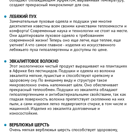
создают прекрасный микроклимат для сна.
ЛЕБЯЖИЙ ПУХ
Замечательные пуховые одеяла и подушки уже многие
десятилетия известны всем своими качествами теплоемкости и
комфорта! Современные наука и технологии не стоят на месте.
Они адаптировали пуховое одеяло к требованием
современной жизни! Теперь оно еще легче, еще теплее, еще
уютнее! А что самое главное - изделия из искусственного
лебяжьего пуха гипоаллергенны и доступны по цене.
ЭВКАЛИПТОВОЕ ВОЛОКНО
Этот экологически чистый продукт выращивают на плантациях
в Африке без пестицидов. Подушки и одеяла из волокна
эвкалипта мягкие, пушистые и способствуют крепкому и
здоровому сну. По внешнему виду и структуре такое
микроволокно очень напоминает шёлк. Оно обеспечивает
прекрасный теплообмен. Подушки из эвкалипта обладают
гипоаллергенными и антибактериальными свойствами, так как
гладкая поверхность волокна препятствует скоплению на них
пыли, а сами изделия легко подвергаются стирке, в том числе и
машинной. Изделия из эвкалипта долговечные и
износостойкие.
ВЕРБЛЮЖЬЯ ШЕРСТЬ
Очень мягкая верблюжья шерсть способствует здоровому,