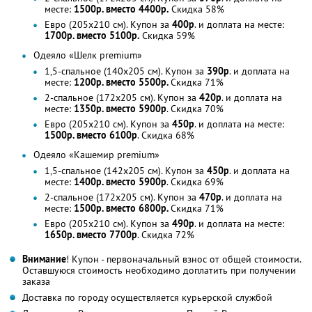
месте:
1500р. вместо 4400р.
Скидка 58%
Евро (205х210 см). Купон за
400р
. и доплата на месте:
1700р. вместо 5100р.
Скидка 59%
Одеяло «Шелк premium»
1,5-спальное (140х205 см). Купон за
390р
. и доплата на
месте:
1200р. вместо 5500р.
Скидка 71%
2-спальное (172х205 см). Купон за
420р
. и доплата на
месте:
1350р. вместо 5900р
.
Скидка 70%
Евро (205х210 см). Купон за
450р
. и доплата на месте:
1500р. вместо 6100р
. Скидка 68%
Одеяло «Кашемир premium»
1,5-спальное (142х205 см). Купон за
450р
. и доплата на
месте:
1400р. вместо 5900р
. Скидка 69%
2-спальное (172х205 см). Купон за
470р
. и доплата на
месте:
1500р. вместо 6800р.
Скидка 71%
Евро (205х210 см). Купон за
490р
. и доплата на месте:
1650р. вместо 7700р
. Скидка 72%
Внимание
! Купон - первоначальный взнос от общей стоимости.
Оставшуюся стоимость необходимо доплатить при получении
заказа
Доставка по городу осуществляется курьерской службой