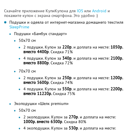
Скачайте приложение КупиКупона для
IOS
или
Android
и
покажите купон с экрана смартфона. Это удобно :)
Подушки и одеяла от интернет-магазина домашнего текстиля
SleepPrime
Подушки «Бамбук стандарт»
50х70 см
2 подушки. Купон за
220р
. и доплата на месте:
1050р.
вместо 4400р
. Скидка 71%
4 подушки. Купон за
340р
. и доплата на месте:
2100р.
вместо 8800р
. Скидка 72%
70х70 см
2 подушки. Купон за
250р
. и доплата на месте:
1200р.
вместо 5600р
. Скидка 74%
4 подушки. Купон за
550р
. и доплата на месте:
2200р.
вместо 11220р.
Скидка 75%
Экоподушки «Шелк premium»
50х70 см
2 экоподушки. Купон за
270р
. и доплата на месте:
1000р. вместо 6300р
. Скидка 80%
4 экоподушки. Купон за
530р
. и доплата на месте: