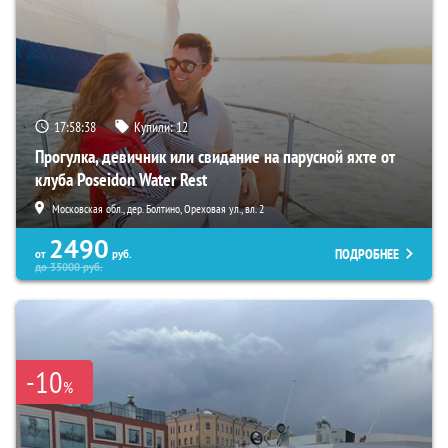
17:58:36
Купили:
12
Прогулка, девичник или свидание на парусной яхте от
клуба Poseidon Water Rest
Московская обл., дер. Болтино, Ореховая ул., вл. 2
2490
ПОДРОБНЕЕ
от
руб.
до
35000
руб.
-10
%