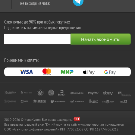
не выходя из чата:
Сэкономьте до 90% при любых покупках
Подпишитесь на самые выгодные предложения
Принимаем к оплате:
2010-2026 © КупиКупон. Все права защищены.
Все права на товарный знак "КупиКупон" и на сайт www.kupikupon.ru принадлежат
OOO «Агентство цифровых решений» ИНН 7705523387, ОГРН 1127747063212