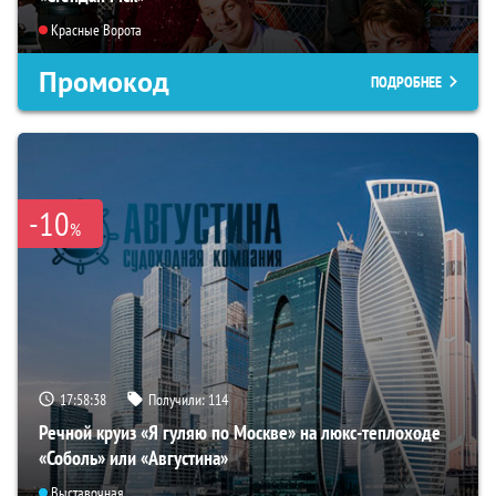
Красные Ворота
Промокод
ПОДРОБНЕЕ
-10
%
17:58:36
Получили:
114
Речной круиз «Я гуляю по Москве» на люкс-теплоходе
«Соболь» или «Августина»
Выставочная