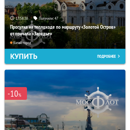
17:58:36
Получили:
47
Прогулка на теплоходе по маршруту «Золотой Остров»
от причала «Зарядье»
Китай-город
КУПИТЬ
ПОДРОБНЕЕ
-10
%