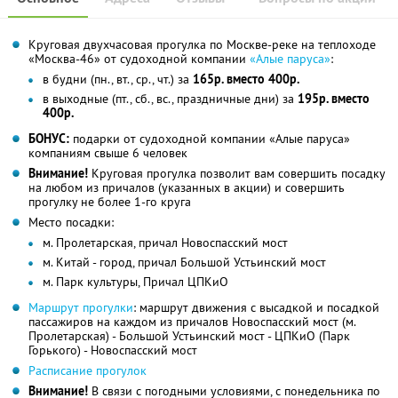
Круговая двухчасовая прогулка по Москве-реке на теплоходе
«Москва-46» от судоходной компании
«Алые паруса»
:
в будни (пн., вт., ср., чт.) за
165р. вместо 400р.
в выходные (пт., сб., вс., праздничные дни) за
195р. вместо
400р.
БОНУС:
подарки от судоходной компании «Алые паруса»
компаниям свыше 6 человек
Внимание!
Круговая прогулка позволит вам совершить посадку
на любом из причалов (указанных в акции) и совершить
прогулку не более 1-го круга
Место посадки:
м. Пролетарская, причал Новоспасский мост
м. Китай - город, причал Большой Устьинский мост
м. Парк культуры, Причал ЦПКиО
Маршрут прогулки
: маршрут движения с высадкой и посадкой
пассажиров на каждом из причалов Новоспасский мост (м.
Пролетарская) - Большой Устьинский мост - ЦПКиО (Парк
Горького) - Новоспасский мост
Расписание прогулок
Внимание!
В связи с погодными условиями, с понедельника по