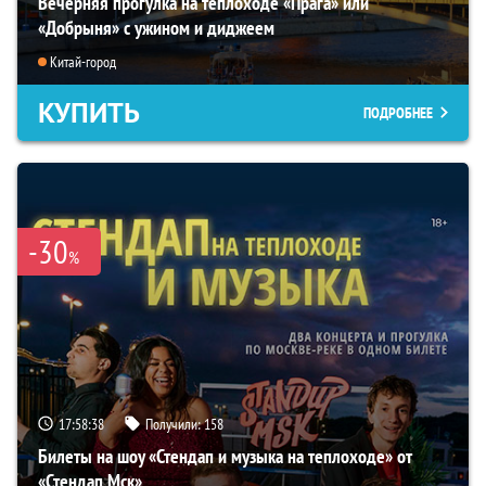
Вечерняя прогулка на теплоходе «Прага» или
«Добрыня» с ужином и диджеем
Китай-город
КУПИТЬ
ПОДРОБНЕЕ
-30
%
17:58:36
Получили:
158
Билеты на шоу «Стендап и музыка на теплоходе» от
«Стендап Мск»