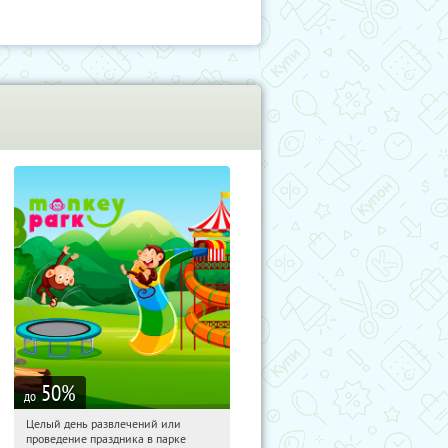
50
%
до
Целый день развлечений или
00:12:15
Купили:
287
проведение праздника в парке