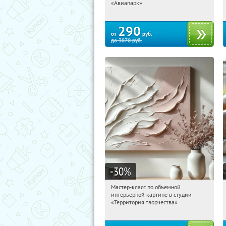
ЦСКА
«Авиапарк»
290
от
руб.
до
3870
руб.
-30
%
Мастер-класс по объемной
00:12:15
Купили:
5
интерьерной картине в студии
Тушинская
«Территория творчества»