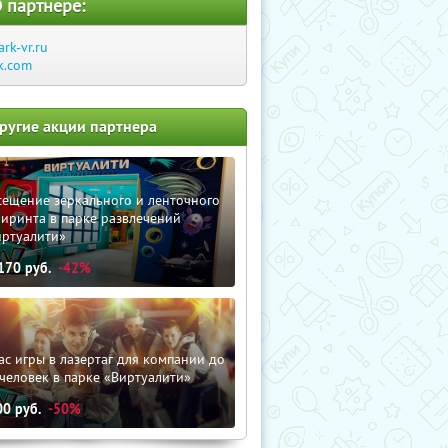
 партнере:
ark-vr.ru
k.com
ругие акции партнера
сещение зеркального и ленточного
иринта в парке развлечений
иртуалити»
170
руб.
-42%
ас игры в лазертаг для компании до
человек в парке «Виртуалити»
00
руб.
-50%