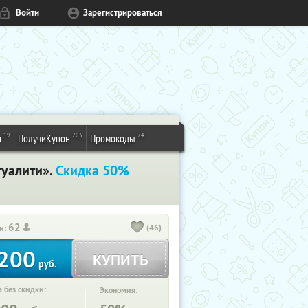
Войти
Зарегистрироваться
19
203
74
и
ПолучиКупон
Промокоды
туалити».
Скидка 50%
62
(46)
и:
200
КУПИТЬ
руб.
 без скидки:
Экономия: