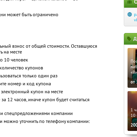
О
ни может быть ограничено
p
v
Д
ьный взнос от общей стоимости. Оставшуюся
ь на месте
о 10 человек
По
лаб
количество купонов
«В
зоваться только один раз
от
ите номер и код купона
 электронный купон на месте
за 12 часов, иначе купон будет считаться
1 ч
ими спецпредложениями компании
10 
 можно уточнить по телефону компании:
20