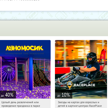
40
%
10
%
до
до
Целый день развлечений или
Заезды на картах для взрослых и
00:12:15
Купили:
37
00:12:15
Купили:
22
проведение праздника в парке
детей в картинг-центрах RacePlace