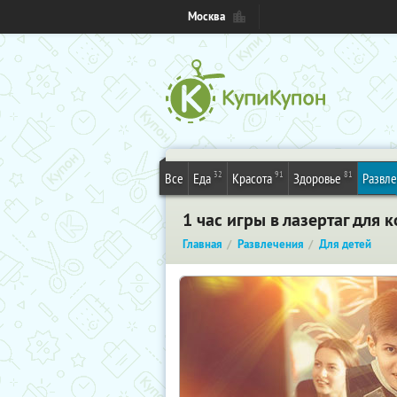
Москва
32
91
81
Все
Еда
Красота
Здоровье
Развл
1 час игры в лазертаг для
Главная
Развлечения
Для детей