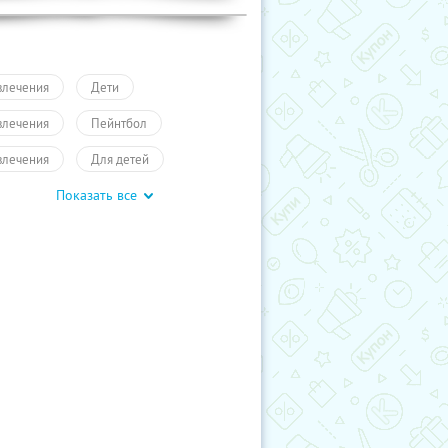
влечения
Дети
влечения
Пейнтбол
влечения
Для детей
Показать все
влечения