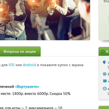
6
Вопросы по акции
К
а для
IOS
или
Android
и покажите купон с экрана
звлечений
«Виртуалити»
 месте: 1800р. вместо 6000р. Скидка 50%
к для игры — 2, максимальное — 10