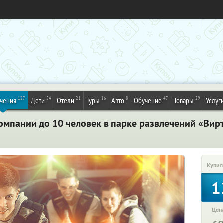
127
54
21
16
8
47
29
ечения
Дети
Отели
Туры
Авто
Обучение
Товары
Услуг
 компании до 10 человек в парке развлечений «Вир
Купил
1
Цена