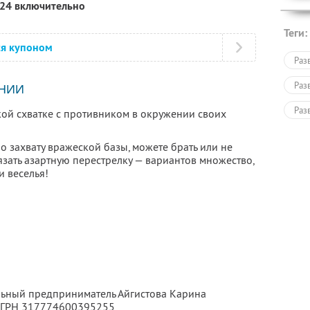
024 включительно
Теги:
ся купоном
Раз
Раз
НИИ
Раз
кой схватке с противником в окружении своих
Раз
по захвату вражеской базы, можете брать или не
язать азартную перестрелку — вариантов множество,
и веселья!
льный предприниматель Айгистова Карина
ОГРН 317774600395255