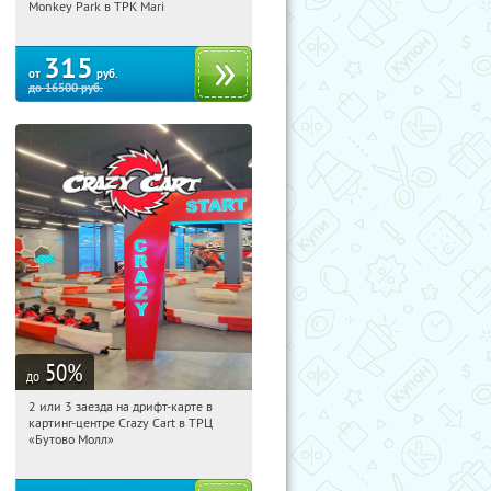
Братиславская
Monkey Park в ТРК Mari
315
от
руб.
до
16500
руб.
50
%
до
2 или 3 заезда на дрифт-карте в
00:12:15
Купили:
22
картинг-центре Crazy Cart в ТРЦ
Москва, п. Воскресенское, Чечёрский
«Бутово Молл»
проезд, д. 51, ТРЦ «Бутово Молл»