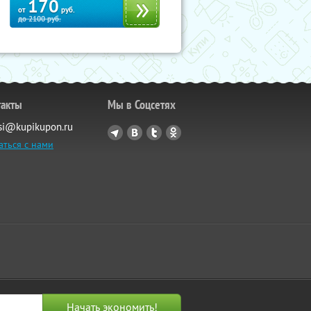
170
от
руб.
до
2100
руб.
такты
Мы в Соцсетях
si@kupikupon.ru
аться с нами