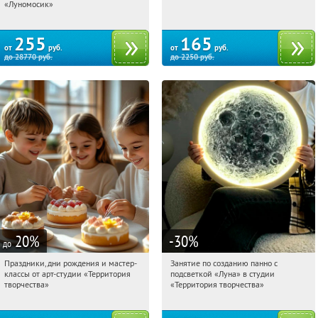
Чертановская
Медведково
Алтуфьево
«Луномосик»
Планерная
255
165
от
руб.
от
руб.
до
28770
руб.
до
2250
руб.
20
%
-30
%
до
Праздники, дни рождения и мастер-
Занятие по созданию панно с
00:12:15
Купили:
13
00:12:15
Купили:
19
классы от арт-студии «Территория
подсветкой «Луна» в студии
Тушинская
Тушинская
творчества»
«Территория творчества»