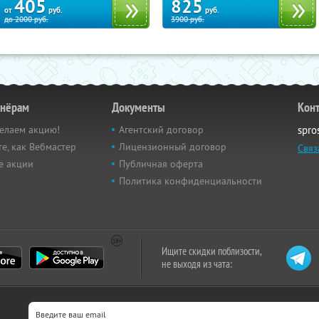
405
825
от
руб.
руб.
до
2000
руб.
3900
руб.
тнёрам
Документы
Кон
елаем акцию!
Агентский договор
spro
е, как Вебмастер
Лицензионный договор
Связ
е акции
Публичная оферта
Политика конфиденциальности
Ищите скидки поблизости,
не выходя из чата: