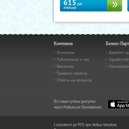
615
руб.
2900
руб.
Компания
Бизнес-Пар
Основное
Давайте сд
Публикации о нас
Заработайт
Вакансии
Прошедши
Правила сервиса
Ответы на вопросы
Все наши купоны доступны
через Мобильное Приложение:
Сэкономьте до 90% при любых покупках