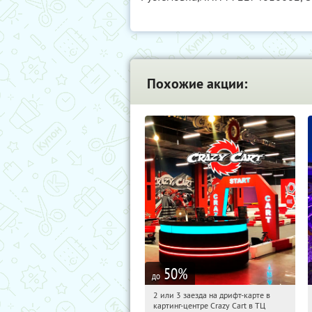
Похожие акции:
50
%
до
2 или 3 заезда на дрифт-карте в
00:12:15
Купили:
3
картинг-центре Crazy Cart в ТЦ