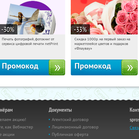
-30
%
-33
%
Печать фотографий, фотокниг от
Скидка 1000р. на первый заказ на
15:57:03
Получили:
4
15:57:03
Получили:
18
сервиса цифровой печати netPrint
маркетплейсе цветов и подарков
Россия
Россия
«Флаувау»
Промокод
Промокод
тнёрам
Документы
Кон
елаем акцию!
Агентский договор
spro
е, как Вебмастер
Лицензионный договор
Связ
е акции
Публичная оферта