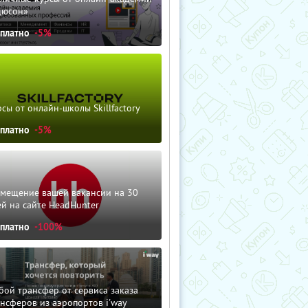
дюсон»
сплатно
-5%
сы от онлайн-школы Skillfactory
сплатно
-5%
змещение вашей вакансии на 30
й на сайте HeadHunter
сплатно
-100%
ой трансфер от сервиса заказа
нсферов из аэропортов i'way