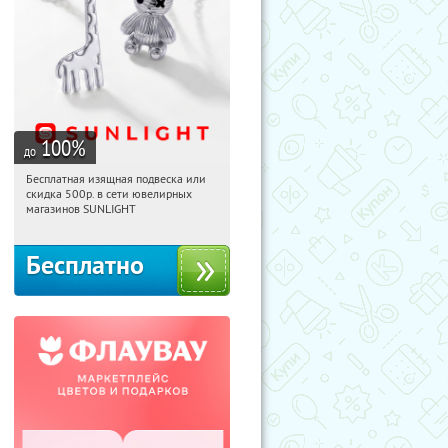
100
%
до
Бесплатная изящная подвеска или
15:57:03
Получили:
74
скидка 500р. в сети ювелирных
Россия
магазинов SUNLIGHT
Бесплатно