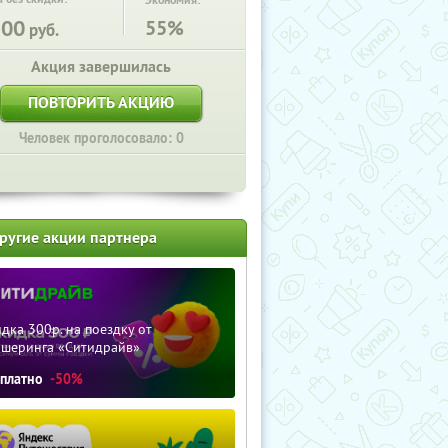
Экономия:
200
55%
руб.
Акция завершилась
ПОВТОРИТЬ АКЦИЮ
Человек проголосовало: 0
ругие акции партнера
дка 300р. на поездку от
ршеринга «Ситидрайв»
сплатно
-50%