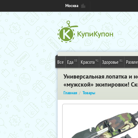
Москва
33
91
81
Все
Еда
Красота
Здоровье
Развл
Универсальная лопатка и н
«мужской» экипировки! Ск
Главная
Товары