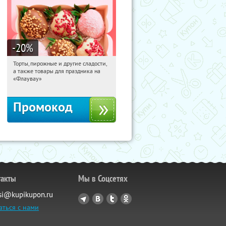
-20
%
Торты, пирожные и другие сладости,
15:57:03
Получили:
6
а также товары для праздника на
Россия
«Флаувау»
Промокод
такты
Мы в Соцсетях
si@kupikupon.ru
аться с нами