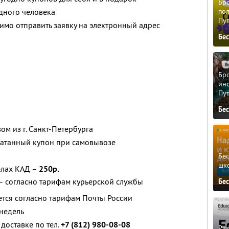
Бро
дного человека
пол
Пу
имо отправить заявку на электронный адрес
Бе
Бро
ино
Пу
Бе
м из г. Санкт-Петербурга
атанный купон при самовывозе
Бе
шк
делах КАД –
250р.
– согласно тарифам курьерской службы
Бе
ется согласно тарифам Почты России
 недель
доставке по тел.
+7 (812) 980-08-08
Ра