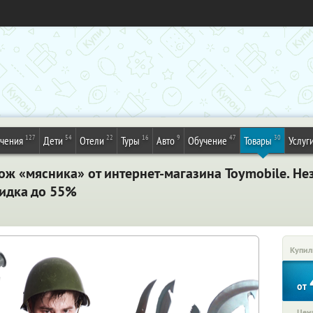
127
54
22
16
9
47
30
ечения
Дети
Отели
Туры
Авто
Обучение
Товары
Услуг
ож «мясника» от интернет-магазина Toymobile. Н
идка до 55%
Купил
от
Цена