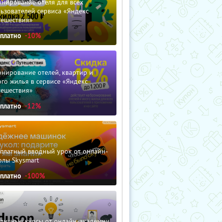
нирование отеля для всех
ьзователей сервиса «Яндекс
тешествия»
сплатно
-10%
нирование отелей, квартир и
го жилья в сервисе «Яндекс
тешествия»
сплатно
-12%
сплатный вводный урок от онлайн-
олы Skysmart
сплатно
-100%
зличные курсы от онлайн-академии