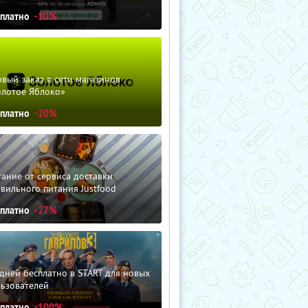
сплатно
-10%
вый заказ в сети магазинов
олотое Яблоко»
сплатно
-20%
ание от сервиса доставки
вильного питания Justfood
сплатно
-27%
дней бесплатно в START для новых
льзователей
сплатно
-100%