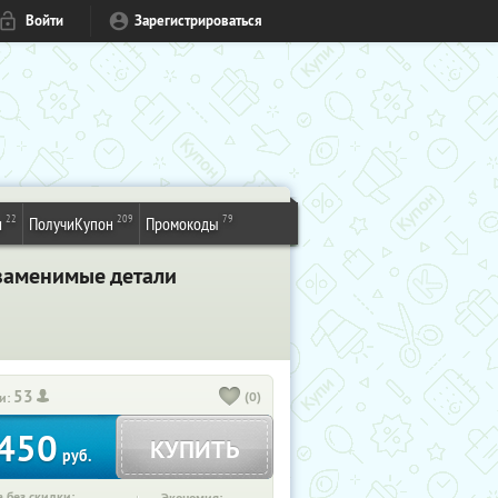
Войти
Зарегистрироваться
22
209
79
и
ПолучиКупон
Промокоды
езаменимые детали
53
(0)
и:
450
КУПИТЬ
руб.
 без скидки: