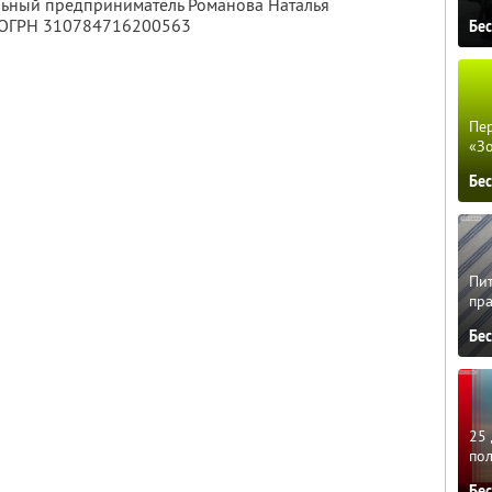
льный предприниматель Романова Наталья
 ОГРН 310784716200563
Бе
Пер
«З
Бе
Пит
пра
Бе
25 
по
Бе