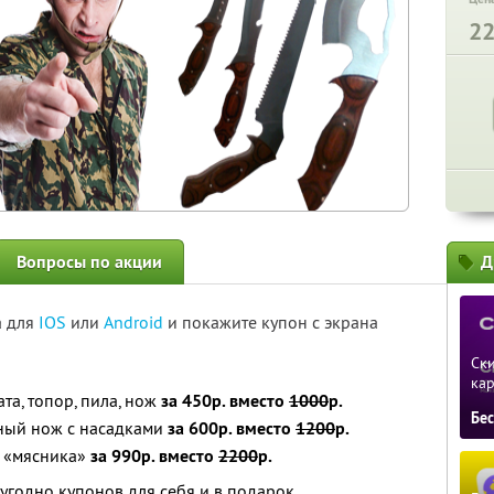
2
Вопросы по акции
Д
а для
IOS
или
Android
и покажите купон с экрана
Ски
ка
та, топор, пила, нож
за 450р. вместо
1000
р.
Бе
ный нож с насадками
за 600р. вместо
1200
р.
ж «мясника»
за 990р. вместо
2200
р.
угодно купонов для себя и в подарок