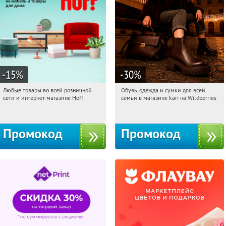
-15
%
-30
%
Любые товары во всей розничной
Обувь, одежда и сумки для всей
15:57:03
Получили:
83
15:57:03
Получили:
32
сети и интернет-магазине Hoff
семьи в магазине kari на Wildberries
Москва, 1-й Волоколамский проезд,
Россия
10с1
Промокод
Промокод