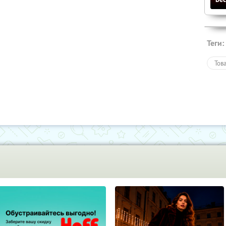
Теги:
Тов