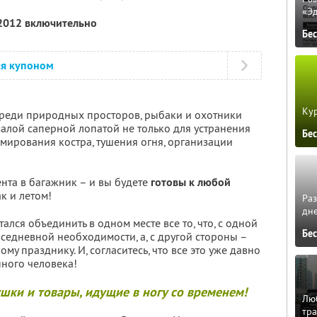
«Э
 2012 включительно
Бе
ся купоном
Кур
реди природных просторов, рыбаки и охотники
алой саперной лопатой не только для устранения
Бе
мирования костра, тушения огня, организации
нта в багажник – и вы будете
готовы к любой
ак и летом!
Ра
дне
ался объединить в одном месте все то, что, с одной
Бе
седневной необходимости, а, с другой стороны –
у празднику. И, согласитесь, что все это уже давно
нного человека!
шки и товары, идущие в ногу со временем!
Люб
тра