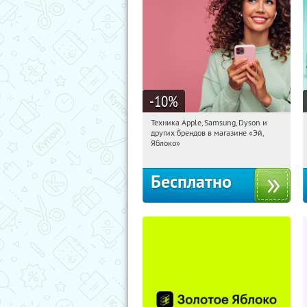
-10
%
Техника Apple, Samsung, Dyson и
15:57:03
Получи первым!
других брендов в магазине «Эй,
Багратионовская
Яблоко»
Бесплатно