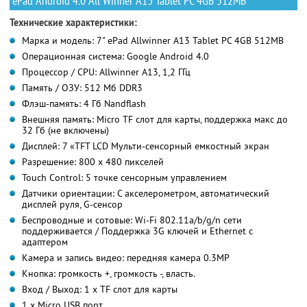
ePad Android 4.0 All Winner A13 Tablet PC 4GB 512MB
Технические характеристики:
Марка и модель: 7" ePad Allwinner A13 Tablet PC 4GB 512MB
Операционная система: Google Android 4.0
Процессор / CPU: Allwinner A13, 1,2 ГГц
Память / ОЗУ: 512 Мб DDR3
Флэш-память: 4 Гб Nandflash
Внешняя память: Micro TF слот для карты, поддержка макс до
32 Гб (не включены)
Дисплей: 7 «TFT LCD Мульти-сенсорный емкостный экран
Разрешение: 800 х 480 пикселей
Touch Control: 5 точке сенсорным управлением
Датчики ориентации: С акселерометром, автоматический
дисплей руля, G-сенсор
Беспроводные и сотовые: Wi-Fi 802.11a/b/g/n сети
поддерживается / Поддержка 3G ключей и Ethernet с
адаптером
Камера и запись видео: передняя камера 0.3MP
Кнопка: громкость +, громкость -, власть.
Вход / Выход: 1 х TF слот для карты
1 х Micro USB порт