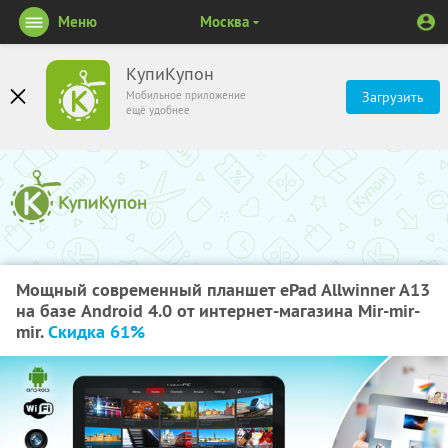
Меню
Москва
КупиКупон
Мобильное приложение
Загрузить
ещё удобнее
Мощный современный планшет ePad Allwinner A13
на базе Android 4.0 от интернет-магазина Mir-mir-
mir.
Скидка 61%