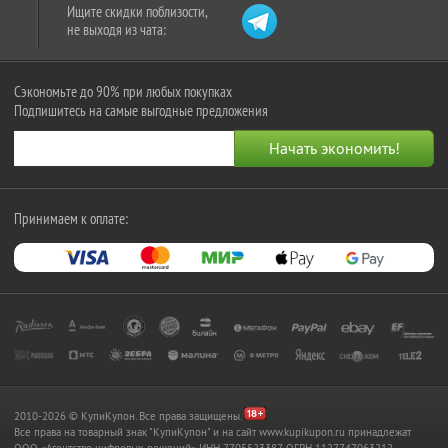
Ищите скидки поблизости,
не выходя из чата:
Сэкономьте до 90% при любых покупках
Подпишитесь на самые выгодные предложения
Принимаем к оплате:
2010-2026 © КупиКупон. Все права защищены.
Все права на товарный знак "КупиКупон" и на сайт www.kupikupon.ru принадлежат
OOO «Агентство цифровых решений» ИНН 7705523387, ОГРН 1127747063212