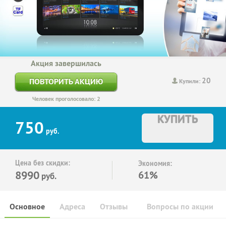
Акция завершилась
20
ПОВТОРИТЬ АКЦИЮ
Купили:
Человек проголосовало: 2
КУПИТЬ
750
руб.
Цена без скидки:
Экономия:
8990
61%
руб.
Основное
Адреса
Отзывы
Вопросы по акции