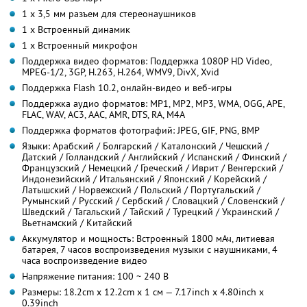
1 х 3,5 мм разъем для стереонаушников
1 х Встроенный динамик
1 х Встроенный микрофон
Поддержка видео форматов: Поддержка 1080P HD Video,
MPEG-1/2, 3GP, H.263, H.264, WMV9, DivX, Xvid
Поддержка Flash 10.2, онлайн-видео и веб-игры
Поддержка аудио форматов: MP1, MP2, MP3, WMA, OGG, APE,
FLAC, WAV, AC3, AAC, AMR, DTS, RA, M4A
Поддержка форматов фотографий: JPEG, GIF, PNG, BMP
Языки: Арабский / Болгарский / Каталонский / Чешский /
Датский / Голландский / Английский / Испанский / Финский /
Французский / Немецкий / Греческий / Иврит / Венгерский /
Индонезийский / Итальянский / Японский / Корейский /
Латышский / Норвежский / Польский / Португальский /
Румынский / Русский / Сербский / Словацкий / Словенский /
Шведский / Тагальский / Тайский / Турецкий / Украинский /
Вьетнамский / Китайский
Аккумулятор и мощность: Встроенный 1800 мАч, литиевая
батарея, 7 часов воспроизведения музыки с наушниками, 4
часа воспроизведение видео
Напряжение питания: 100 ~ 240 В
Размеры: 18.2cm х 12.2cm х 1 см — 7.17inch х 4.80inch х
0.39inch