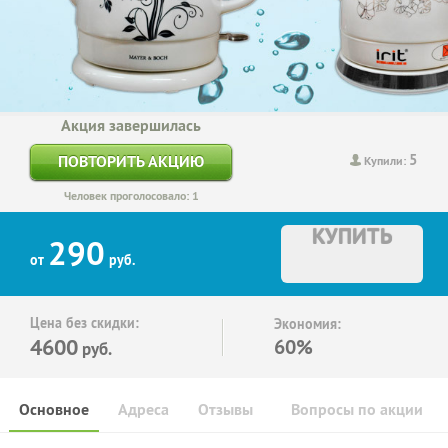
Акция завершилась
5
ПОВТОРИТЬ АКЦИЮ
Купили:
Человек проголосовало: 1
КУПИТЬ
290
от
руб.
Цена без скидки:
Экономия:
4600
60%
руб.
Основное
Адреса
Отзывы
Вопросы по акции