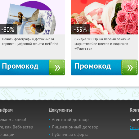
-30
%
-33
%
Печать фотографий, фотокниг от
Скидка 1000р. на первый заказ на
18:24:58
Получили:
4
18:24:58
Получили:
18
сервиса цифровой печати netPrint
маркетплейсе цветов и подарков
Россия
Россия
«Флаувау»
Промокод
Промокод
тнёрам
Документы
Кон
елаем акцию!
Агентский договор
spro
е, как Вебмастер
Лицензионный договор
Связ
е акции
Публичная оферта