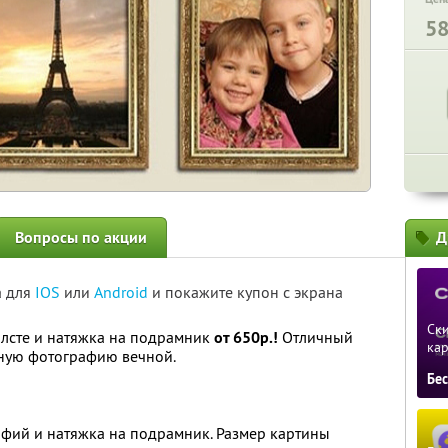
5
Вопросы по акции
Д
а для
IOS
или
Android
и покажите купон с экрана
Ски
олсте и натяжка на подрамник
от 650р.!
Отличный
ка
тную фотографию вечной.
Бе
афий и натяжка на подрамник. Размер картины