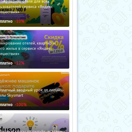
нирование отеля для всех
ьзователей сервиса «Яндекс
тешествия»
сплатно
-10%
нирование отелей, квартир и
го жилья в сервисе «Яндекс
тешествия»
сплатно
-12%
сплатный вводный урок от онлайн-
олы Skysmart
сплатно
-100%
зличные курсы от онлайн-академии