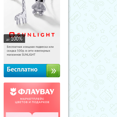
100
%
до
Бесплатная изящная подвеска или
18:24:58
Получили:
74
скидка 500р. в сети ювелирных
Россия
магазинов SUNLIGHT
Бесплатно