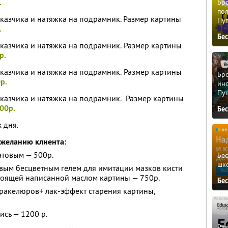
.
Бро
пол
аказчика и натяжка на подрамник. Размер картины
Пу
.
Бе
аказчика и натяжка на подрамник. Размер картины
р.
аказчика и натяжка на подрамник. Размер картины
Бро
р.
ино
Пу
аказчика и натяжка на подрамник. Размер картины
00р.
Бе
х дня.
 желанию клиента:
атовым — 500р.
Бе
шк
ым бесцветным гелем для имитации мазков кисти
настоящей написанной маслом картины — 750р.
Бе
ракелюров+ лак-эффект старения картины,
сь — 1200 р.
Ра