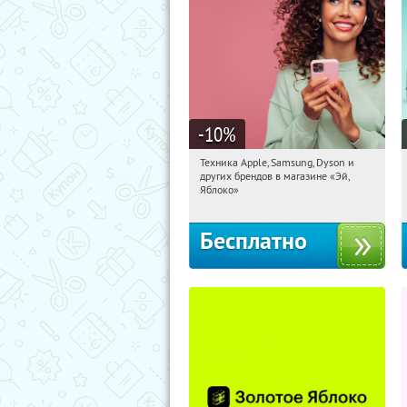
-10
%
Техника Apple, Samsung, Dyson и
18:24:58
Получи первым!
других брендов в магазине «Эй,
Багратионовская
Яблоко»
Бесплатно