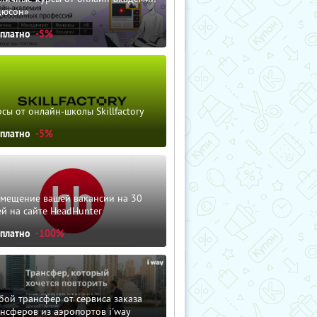
дюсон»
сплатно
-5%
сы от онлайн-школы Skillfactory
сплатно
-5%
змещение вашей вакансии на 30
й на сайте HeadHunter
сплатно
-100%
ой трансфер от сервиса заказа
нсферов из аэропортов i'way