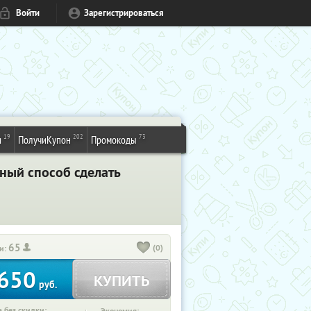
Войти
Зарегистрироваться
19
202
73
и
ПолучиКупон
Промокоды
чный способ сделать
65
(0)
и:
650
КУПИТЬ
руб.
 без скидки: