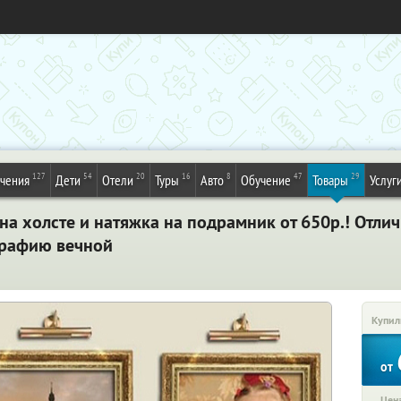
127
54
20
16
8
47
29
ечения
Дети
Отели
Туры
Авто
Обучение
Товары
Услуг
а холсте и натяжка на подрамник от 650р.! Отли
рафию вечной
Купил
от
Цена