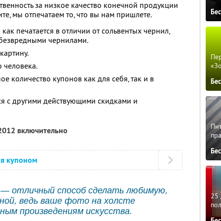
ственность за низкое качество конечной продукции
Бе
те, мы отпечатаем то, что вы нам пришлете.
как печатается в отличии от сольвентых чернил,
безвредными чернилами.
картину.
Пер
 человека.
«З
е количество купонов как для себя, так и в
Бе
ся с другими действующими скидками и
Пит
 2012 включительно
пра
Бе
ся купоном
— отличный способ сделать любимую,
25 
ой, ведь ваше фото на холсте
по
ным произведениям искусства.
Бе