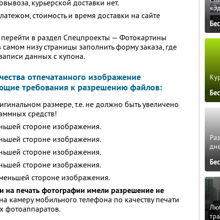
овывоза, курьерской доставки нет.
«Э
атежом, стоимость и время доставки на сайте
Бе
перейти в раздел Спецпроекты — Фотокартины
 в самом низу страницы заполнить форму заказа, где
записи данных с купона.
чества отпечатанного изображение
Кур
ющие требования к разрешению файлов:
Бе
гинальном размере, т.е. не должно быть увеличено
аммных средств!
еньшей стороне изображения.
Ра
еньшей стороне изображения.
дне
еньшей стороне изображения.
Бе
еньшей стороне изображения.
 меньшей стороне изображения.
и на печать фотографии имели разрешение
не
 на камеру мобильного телефона по качеству печати
Люб
х фотоаппаратов.
тра