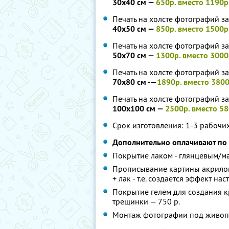
30х40 см —
650р. вместо 1190р
Печать на холсте фотографий з
40х50 см —
850р. вместо 1500р
Печать на холсте фотографий з
50х70 см —
1300р. вместо 3000
Печать на холсте фотографий з
70х80 см -—
1890р. вместо 3800
Печать на холсте фотографий з
100х100 см —
2500р. вместо 58
Срок изготовления: 1-3 рабочи
Дополнительно оплачивают по
Покрытие лаком - глянцевым/м
Прописывание картины акрилов
+ лак - т.е. создается эффект 
Покрытие гелем для создания к
трещинки — 750 р.
Монтаж фотографии под живопи