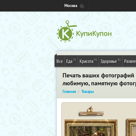
Москва
32
91
81
Все
Еда
Красота
Здоровье
Развл
Печать ваших фотографий н
любимую, памятную фотог
Главная
Товары