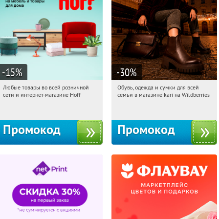
-15
%
-30
%
Любые товары во всей розничной
Обувь, одежда и сумки для всей
18:24:58
Получили:
83
18:24:58
Получили:
31
сети и интернет-магазине Hoff
семьи в магазине kari на Wildberries
Москва, 1-й Волоколамский проезд,
Россия
10с1
Промокод
Промокод