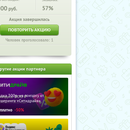
Экономия:
800
57%
руб.
Акция завершилась
ПОВТОРИТЬ АКЦИЮ
Человек проголосовало: 1
ругие акции партнера
дка 300р. на поездку от
ршеринга «Ситидрайв»
сплатно
-50%