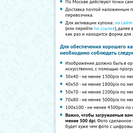
По Москве действуют точки сам
Доставка почтой наложенным пл
перевозчика.
Для активации купона:
на сайте
(или перейти
по ссылке
), далее
как раз и находится форма для 
Для обеспечения хорошего ка
необходимо соблюдать следу
Изображение должно быть в ори
искусственно, с помощью прогр
30х40 - не менее 1300pix по м
40х50 - не менее 1800pix по м
50х70 - не менее 2200pix по м
70х80 - не менее 3000pix по м
100х100 - не менее 4300pix по
Важно, чтобы загружаемые вам
менее 300 dpi
. Фото сделанное
будет хуже чем фото с цифровы