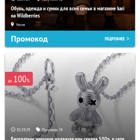
Обувь, одежда и сумки для всей семьи в магазине kari
на Wildberries
Россия
Промокод
ПОДРОБНЕЕ
100
%
до
01:59:28
Получили:
74
Бесплатная изящная подвеска или скидка 500р. в сети