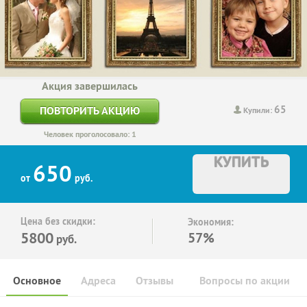
Акция завершилась
65
ПОВТОРИТЬ АКЦИЮ
Купили:
Человек проголосовало: 1
КУПИТЬ
650
от
руб.
Цена без скидки:
Экономия:
5800
57%
руб.
Основное
Адреса
Отзывы
Вопросы по акции