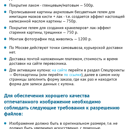
Покрытие лаком - глянцевым/матовым — 500р.
Прописывание картины акриловым бесцветным гелем для
имитации мазков кисти + лак - т.е. создается эффект настоящей
написанной маслом картины — 750р.
Покрытие гелем для создания кракелюров+ лак-эффект
старения картины, трещинки — 750 р.
Монтаж фотографии под живопись — 1200 р.
По Москве действуют точки самовывоза, курьерской доставки
нет.
Доставка почтой наложенным платежом, стоимость и время
доставки на сайте перевозчика.
Для активации купона:
на сайте
перейти в раздел Спецпроекты
— Фотокартины (или перейти
по ссылке
), далее в самом низу
страницы заполнить форму заказа, где как раз и находится
форма для записи данных с купона.
Для обеспечения хорошего качества
отпечатанного изображение необходимо
соблюдать следующие требования к разрешению
файлов:
Изображение должно быть в оригинальном размере, т.е. не
должно быть увеличено искусственно, с помощью