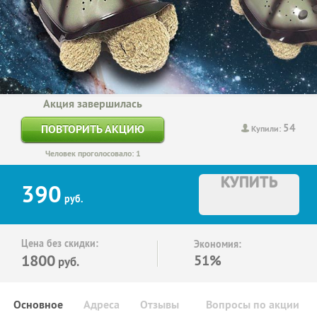
Акция завершилась
54
ПОВТОРИТЬ АКЦИЮ
Купили:
Человек проголосовало: 1
КУПИТЬ
390
руб.
Цена без скидки:
Экономия:
1800
51%
руб.
Основное
Адреса
Отзывы
Вопросы по акции