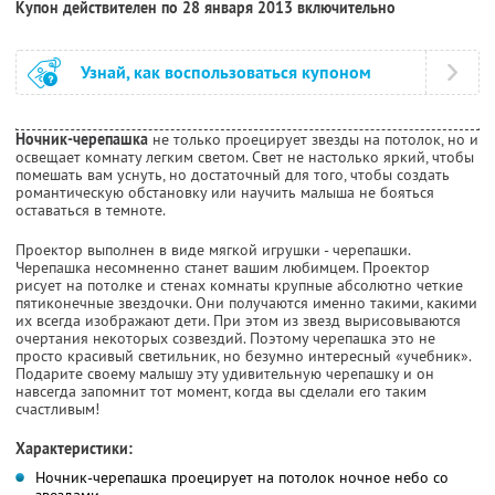
Купон действителен по 28 января 2013 включительно
Узнай, как воспользоваться купоном
Ночник-черепашка
не только проецирует звезды на потолок, но и
освещает комнату легким светом. Свет не настолько яркий, чтобы
помешать вам уснуть, но достаточный для того, чтобы создать
романтическую обстановку или научить малыша не бояться
оставаться в темноте.
Проектор выполнен в виде мягкой игрушки - черепашки.
Черепашка несомненно станет вашим любимцем. Проектор
рисует на потолке и стенах комнаты крупные абсолютно четкие
пятиконечные звездочки. Они получаются именно такими, какими
их всегда изображают дети. При этом из звезд вырисовываются
очертания некоторых созвездий. Поэтому черепашка это не
просто красивый светильник, но безумно интересный «учебник».
Подарите своему малышу эту удивительную черепашку и он
навсегда запомнит тот момент, когда вы сделали его таким
счастливым!
Характеристики:
Ночник-черепашка проецирует на потолок ночное небо со
звездами