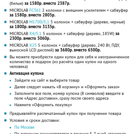
(белые)
за 1580р. вместо 2387р.
MICROLAB
FC361
2 колонки с внешним усилителем + сабвуфер
за 1580р. вместо 2805р.
MICROLAB
M1700/5,1
5 колонок + сабвуфер (дерево, черные)
за 1800р. вместо 3135р.
MICROLAB
X4/5,1
5 колонок + сабвуфер (дерево, 185W)
за
2300р. вместо 5060р.
MICROLAB
X25
5 колонок + сабвуфер (дерево, 240 Вт, ПДУ,
выносной LCD дисплей)
за 3680р. вместо 6500р.
Вы можете приобрести один купон для себя и неограниченное
количество в подарок (из расчёта один купон на одного
человека)
Активация купона
Зайдите на сайт и выберите товар
Далее следует нажать «В корзину» и «Оформить заказ»
Заполните все поля, номер купона (8 символов) введите в
поле «Адрес доставки», сразу после своего адреса
Нажмите «Оформить покупку»
Предъявляйте распечатанный купон при получении товара
Условия и сроки доставки:
По Москве
По регионам осуществляется в течение 5-7 дней, стоимость