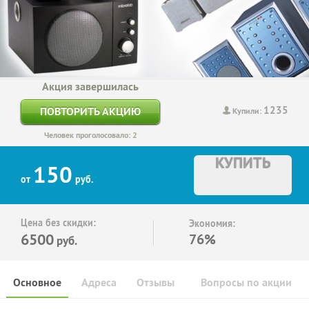
Акция завершилась
1235
ПОВТОРИТЬ АКЦИЮ
Купили:
Человек проголосовало: 2
КУПИТЬ
150
от
руб.
Цена без скидки:
Экономия:
6500
76%
руб.
Основное
Адреса
Отзывы
Вопросы по акции