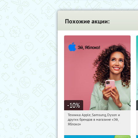
Похожие акции:
-10
%
Техника Apple, Samsung, Dyson и
18:56:13
Получи первым!
других брендов в магазине «Эй,
Багратионовская
Яблоко»