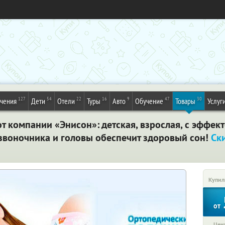
127
54
22
16
9
47
30
ечения
Дети
Отели
Туры
Авто
Обучение
Товары
Услуг
 компании «Энисон»: детская, взрослая, с эффек
воночника и головы обеспечит здоровый сон!
Ск
Купил
от
Цена