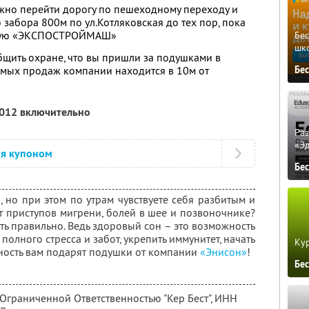
ужно перейти дорогу по пешеходному переходу и
 забора 800м по ул.Котляковская до тех пор, пока
дную «ЭКСПОСТРОЙМАШ»
Бе
шк
щить охране, что вы пришли за подушками в
Бе
ямых продаж компании находится в 10м от
2012 включительно
Ра
«Э
ся купоном
Бе
 но при этом по утрам чувствуете себя разбитым и
от приступов мигрени, болей в шее и позвоночнике?
ть правильно. Ведь здоровый сон – это возможность
 полного стресса и забот, укрепить иммунитет, начать
Кур
жность вам подарят подушки от компании
«Энисон»
!
Бе
 Ограниченной Ответственностью "Кер Бест",
ИНН