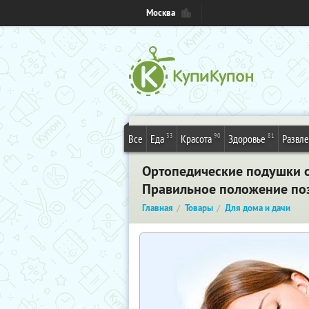
Москва
33
90
81
Все
Еда
Красота
Здоровье
Развл
Ортопедические подушки от
Правильное положение поз
Главная
Товары
Для дома и дачи