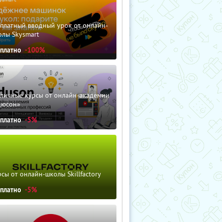
сплатный вводный урок от онлайн-
олы Skysmart
сплатно
-100%
зличные курсы от онлайн-академии
дюсон»
сплатно
-5%
сы от онлайн-школы Skillfactory
сплатно
-5%