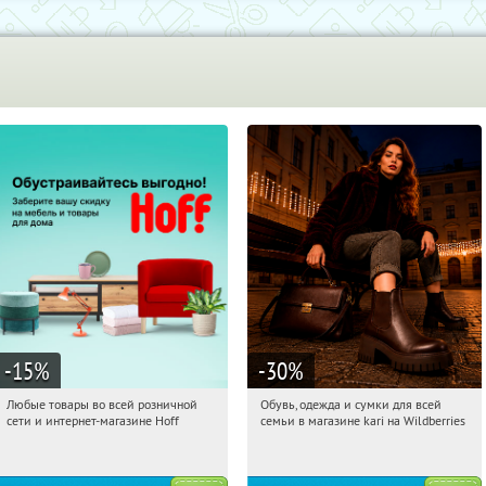
-15
%
-30
%
Любые товары во всей розничной
Обувь, одежда и сумки для всей
18:56:13
Получили:
83
18:56:13
Получили:
32
сети и интернет-магазине Hoff
семьи в магазине kari на Wildberries
Москва, 1-й Волоколамский проезд,
Россия
10с1