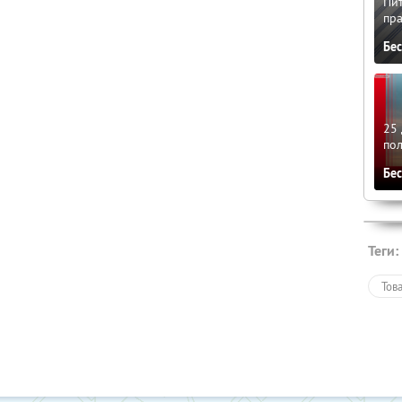
Пит
пра
Бе
25 
по
Бе
Теги:
Тов