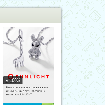
100
%
до
Бесплатная изящная подвеска или
18:56:13
Получили:
74
скидка 500р. в сети ювелирных
Россия
магазинов SUNLIGHT