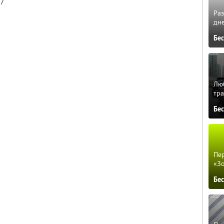
27
Ра
дне
Бе
Люб
тра
Бе
Пер
«З
Бе