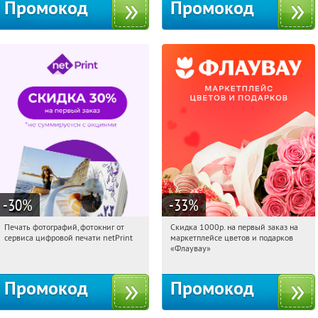
Промокод
Промокод
-30
%
-33
%
Печать фотографий, фотокниг от
Скидка 1000р. на первый заказ на
18:56:13
Получили:
4
18:56:13
Получили:
18
сервиса цифровой печати netPrint
маркетплейсе цветов и подарков
Россия
Россия
«Флаувау»
Промокод
Промокод