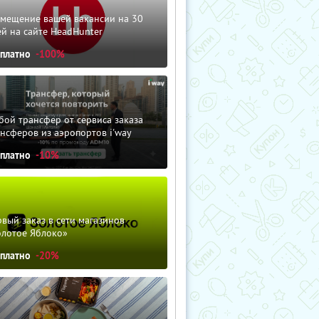
змещение вашей вакансии на 30
й на сайте HeadHunter
сплатно
-100%
ой трансфер от сервиса заказа
нсферов из аэропортов i'way
сплатно
-10%
вый заказ в сети магазинов
олотое Яблоко»
сплатно
-20%