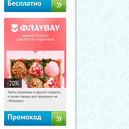
Бесплатно
-20
%
Торты, пирожные и другие сладости,
18:56:13
Получили:
6
а также товары для праздника на
Россия
«Флаувау»
Промокод