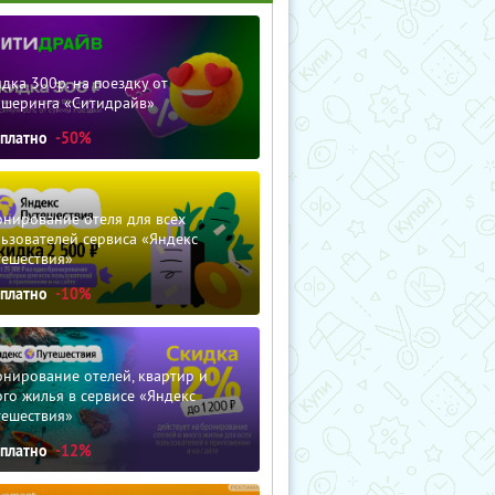
дка 300р. на поездку от
ршеринга «Ситидрайв»
сплатно
-50%
нирование отеля для всех
ьзователей сервиса «Яндекс
тешествия»
сплатно
-10%
нирование отелей, квартир и
го жилья в сервисе «Яндекс
тешествия»
сплатно
-12%