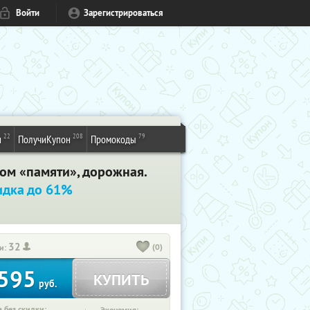
Войти
Зарегистрироваться
22
208
79
и
ПолучиКупон
Промокоды
том «памяти», дорожная.
идка до 61%
32
(0)
и:
595
КУПИТЬ
руб.
 без скидки: