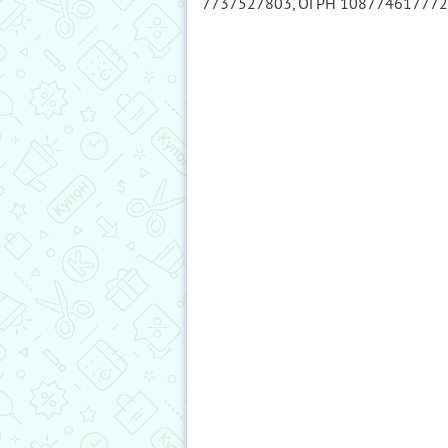
7737527803
, ОГРН 10877461777