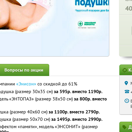
4
Вопросы по акции
К
омпании
«Энисон»
со скидкой до 61%
душка (размер 30х35 см)
за 595р. вместо 1190р.
дель «ЭНТОПАЗ» (размер 38х50 см)
за 800р. вместо
ушка (размер 40х60 см)
за 1100р. вместо 2790р.
душка (размер 50х70 см)
за 1495р. вместо 2990р.
ффектом «памяти», модель «ЭНСОНИТ» (размер
Д