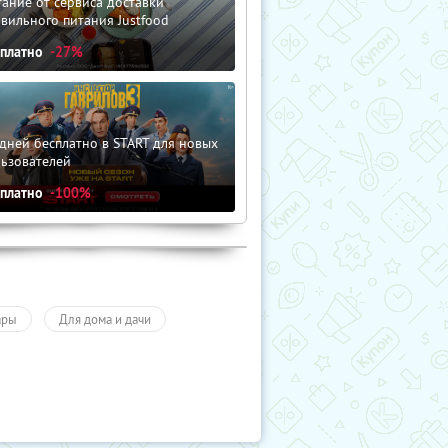
ание от сервиса доставки
вильного питания Justfood
сплатно
-27%
дней бесплатно в START для новых
льзователей
сплатно
-100%
ары
Для дома и дачи