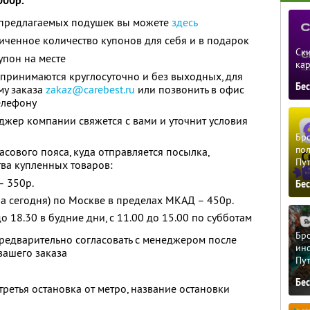
000р.
 предлагаемых подушек вы можете
здесь
ченное количество купонов для себя и в подарок
Ски
упон на месте
ка
принимаются круглосуточно и без выходных, для
Бе
му заказа
zakaz@carebest.ru
или позвонить в офис
елефону
жер компании свяжется с вами и уточнит условия
Бро
пол
часового пояса, куда отправляется посылка,
Пу
тва купленных товаров:
– 350р.
Бе
на сегодня) по Москве в пределах МКАД – 450р.
о 18.30 в будние дни, с 11.00 до 15.00 по субботам
Бро
редварительно согласовать с менеджером после
ино
ашего заказа
Пу
Бе
третья остановка от метро, название остановки