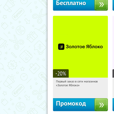
Бесплатно
-20
%
Первый заказ в сети магазинов
18:56:13
Получи первым!
«Золотое Яблоко»
Россия
Промокод