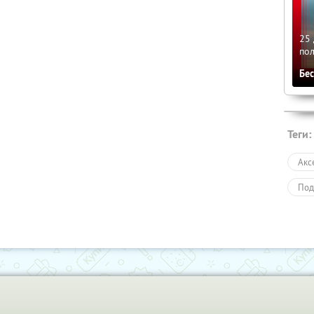
25 
по
Бе
Теги:
Акс
Под