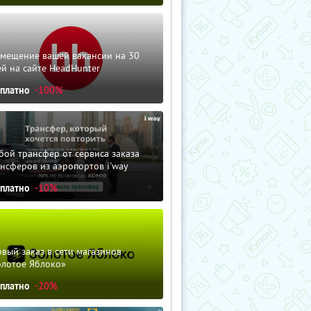
змещение вашей вакансии на 30
й на сайте HeadHunter
сплатно
-100%
ой трансфер от сервиса заказа
нсферов из аэропортов i'way
сплатно
-10%
вый заказ в сети магазинов
олотое Яблоко»
сплатно
-20%