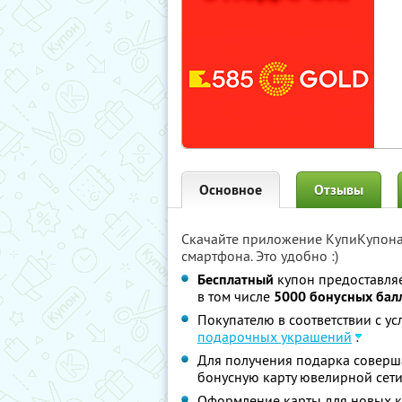
Основное
Отзывы
Скачайте приложение КупиКупон
смартфона. Это удобно :)
Бесплатный
купон предоставляе
в том числе
5000 бонусных бал
Покупателю в соответствии с у
подарочных украшений
:
Для получения подарка соверша
бонусную карту ювелирной сет
Оформление карты для новых кл