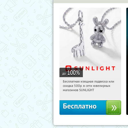
100
%
до
Бесплатная изящная подвеска или
14:05:52
Получили:
73
скидка 500р. в сети ювелирных
Россия
магазинов SUNLIGHT
Бесплатно