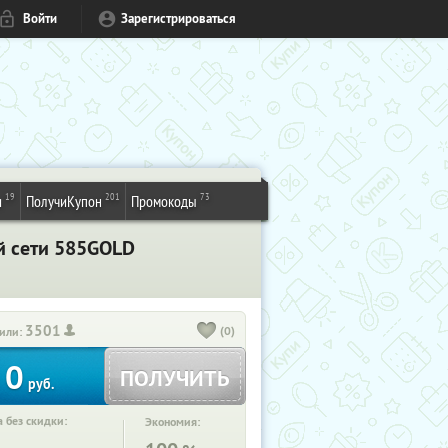
Войти
Зарегистрироваться
19
201
73
и
ПолучиКупон
Промокоды
й сети 585GOLD
3501
(0)
или:
0
ПОЛУЧИТЬ
руб.
 без скидки:
Экономия: