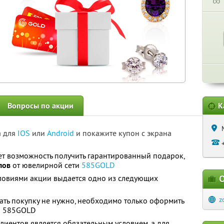
∞
Вопросы по акции
К
а для
IOS
или
Android
и покажите купон с экрана
т возможность получить гарантированный подарок,
лов
от ювелирной сети
585GOLD
словиями акции выдается одно из следующих
О
z
ть покупку не нужно, необходимо только оформить
и 585GOLD
иентов является обязательным условием, а для