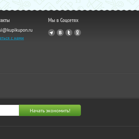
такты
Мы в Соцсетях
si@kupikupon.ru
аться с нами