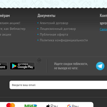
тнёрам
Документы
Кон
елаем акцию!
Агентский договор
spro
е, как Вебмастер
Лицензионный договор
Связ
е акции
Публичная оферта
Политика конфиденциальности
Ищите скидки поблизости,
не выходя из чата: