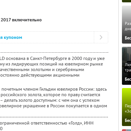
я 2017 включительно
Ра
дне
ся купоном
Бе
D основана в Санкт-Петербурге в 2000 году и уже
одну из лидирующих позиций на ювелирном рынке
Люб
 качественными золотыми и серебряными
тра
 постоянно действующими акционными
Бе
 почетным членом Гильдии ювелиров России: здесь
оссийского золота, которое по праву считается
 делать золото доступным: с чем она с успехом
 ювелирное украшение в России покупается в одном
Пер
«З
Бе
 ограниченной ответственностью «Голд»,
ИНН
60