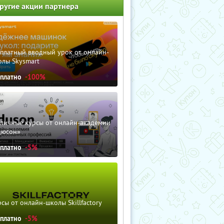
ругие акции партнера
сплатный вводный урок от онлайн-
олы Skysmart
сплатно
-100%
зличные курсы от онлайн-академии
дюсон»
сплатно
-5%
сы от онлайн-школы Skillfactory
сплатно
-5%