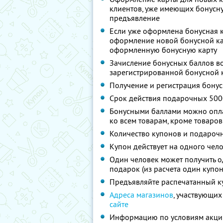
клиентов, уже имеющих бонусн
предъявление
Если уже оформлена бонусная ка
оформление новой бонусной кар
оформленную бонусную карту
Зачисление бонусных баллов в
зарегистрированной бонусной 
Получение и регистрация бонус
Срок действия подарочных 5000
Бонусными баллами можно опла
ко всем товарам, кроме товаро
Количество купонов и подароч
Купон действует на одного чел
Один человек может получить о
подарок (из расчета один купо
Предъявляйте распечатанный к
Адреса магазинов
, участвующих
сайте
Информацию по условиям акции