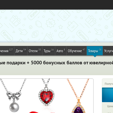
127
54
20
16
8
47
28
ечения
Дети
Отели
Туры
Авто
Обучение
Товары
Услуг
е подарки + 5000 бонусных баллов от ювелирно
Получ
Цена