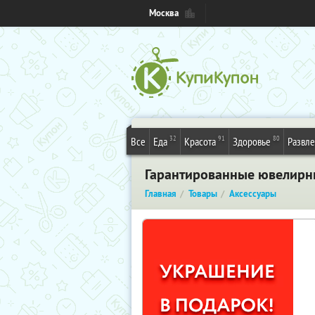
Москва
32
91
80
Все
Еда
Красота
Здоровье
Развл
Гарантированные ювелирны
Главная
Товары
Аксессуары