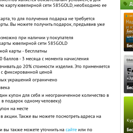
Д
ую карту ювелирной сети 585GOLD, необходимо ее
рта, то для получения подарка не требуется
ты. Вы можете получить подарок, предъявив уже
Бе
шк
озможно при наличии у покупателя
карты ювелирной сети 585GOLD
Бе
ной карты - бесплатны
 баллов - 3 месяца с момента начисления
чивать до 20% стоимости изделия. Это применяется
в с фиксированной ценой
Ра
«Э
ных украшений ограничено
овека
Бе
дин купон для себя и неограниченное количество в
н в подарок одному человеку)
упон на месте
 в акции. Также вы можете посмотреть адреса на
Кур
 вы также можете уточнить на
сайте
или по
Бе