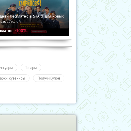
дней бесплатно в START для новых
льзователей
сплатно
-100%
ессуары
Товары
арки, сувениры
ПолучиКупон