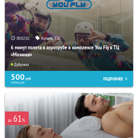
00:02:01
Купили:
358
6 минут полета в аэротрубе в комплексе You Fly в ТЦ
«Мозаика»
Дубровка
500
ПОДРОБНЕЕ
руб.
5000
руб.
61
%
до