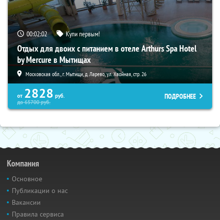
00:02:01
Купи первым!
Отдых для двоих с питанием в отеле Arthurs Spa Hotel
by Mercure в Мытищах
Московская обл., г. Мытищи, д. Ларево, ул. Хвойная, стр. 26
2828
ПОДРОБНЕЕ
от
руб.
до
65700
руб.
Компания
Основное
Публикации о нас
Вакансии
Правила сервиса