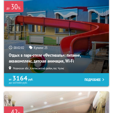
30
%
до
00:02:01
Купили:
25
Отдых в парк-отеле «Фестиваль»: питание,
аквакомплекс, детская анимация, Wi-Fi
Рязанская обл., Клепиковский район, пос. Чулис
3164
ПОДРОБНЕЕ
от
руб.
до
107880
руб.
42