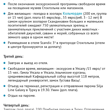
После окончания экскурсионной программы свободное время
на посещение музеев Стокгольма или магазинов.
Для желающих - поездка в зоопарк
Кольморден
(200 км, группа
от 15 чел) (доп. плата 65 евро/взр., 55 евро/реб. 3 - 12 лет) В
самом крупном зоопарке Скандинавии больших и маленьких
посетителей ожидают 750 увлекательных зрелищ и
занимательных приключений с участием диких животных -
обитателей джунглей, саванн и морей, собранных со всего
земного шара в одном месте!
Размещение в отеле Scandic 3* в пригороде Стокгольма (отели
в центре бронируются за доплату)
Третий день:
Завтрак и выезд из отеля.
Свободное время, желающим - экскурсия в Упсалу /15 евро/ от
15 чел.: Гамла Упсала и Упсала /языческие курганы,
средневековый Кафедральный собор высотой 118 метров,
легендарный университет, замок Густава Васы/.
Отъезд на терминал, регистрация и отправление парома Silja
Line Galaxy в Турку в 19.30. Ужин (доп. плата).
Отдых на пароме.
Четвертый день:
Завтрак (доп. плата). 7.00 Прибытие парома в Турку. Отправление