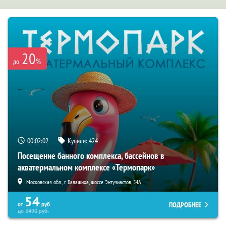
20
%
до
00:02:01
Купили:
424
Посещение банного комплекса, бассейнов в
акватермальном комплексе «Термопарк»
Московская обл., г. Балашиха, шоссе Энтузиастов, 54А
54
ПОДРОБНЕЕ
от
руб.
до
3490
руб.