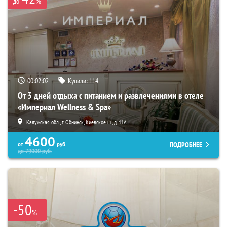
%
до
00:02:01
Купили:
114
От 3 дней отдыха с питанием и развлечениями в отеле
«Империал Wellness & Spa»
Калужская обл., г. Обнинск, Киевское ш., д. 11А
4600
ПОДРОБНЕЕ
от
руб.
до
79000
руб.
-50
%