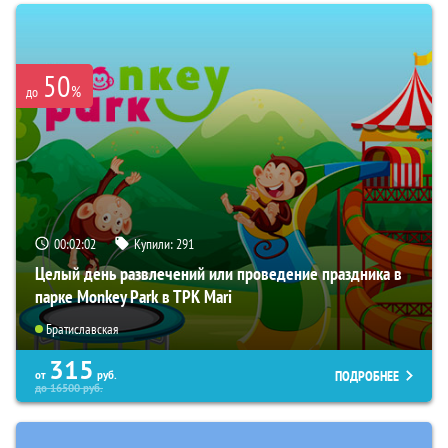
50
%
до
00:02:01
Купили:
291
Целый день развлечений или проведение праздника в
парке Monkey Park в ТРК Mari
Братиславская
315
ПОДРОБНЕЕ
от
руб.
до
16500
руб.