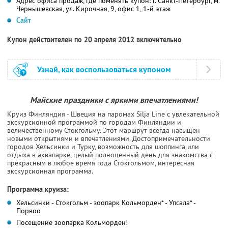
Адрес офиса продаж, где поменять купон: г. Санкт-Петербург, м.
Чернышевская, ул. Кирочная, 9, офис 1, 1-й этаж
Сайт
Купон действителен по 20 апреля 2012 включительно
Узнай, как воспользоваться купоном
Майские праздники с яркими впечатлениями!
Круиз Финляндия - Швеция на паромах Silja Line с увлекательной
экскурсионной программой по городам Финляндии и
величественному Стокгольму. Этот маршрут всегда насыщен
новыми открытиями и впечатлениями. Достопримечательности
городов Хельсинки и Турку, возможность для шоппинга или
отдыха в аквапарке, целый полноценный день для знакомства с
прекрасным в любое время года Стокгольмом, интересная
экскурсионная программа.
Программа круиза:
Хельсинки - Стокгольм - зоопарк Кольморден* - Упсала* -
Порвоо
Посещение зоопарка Кольморден!