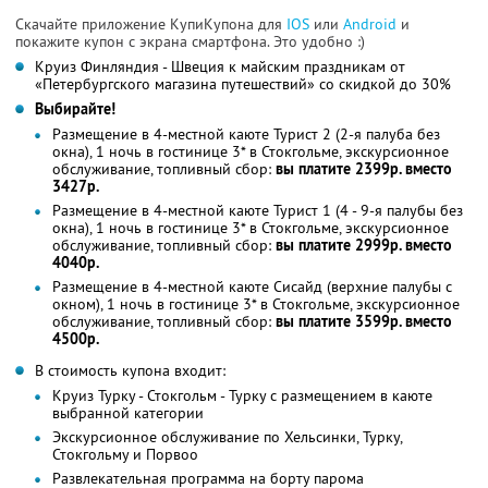
Скачайте приложение КупиКупона для
IOS
или
Android
и
покажите купон с экрана смартфона. Это удобно :)
Круиз Финляндия - Швеция к майским праздникам от
«Петербургского магазина путешествий» со скидкой до 30%
Выбирайте!
Размещение в 4-местной каюте Турист 2 (2-я палуба без
окна), 1 ночь в гостинице 3* в Стокгольме, экскурсионное
обслуживание, топливный сбор:
вы платите 2399р. вместо
3427р.
Размещение в 4-местной каюте Турист 1 (4 - 9-я палубы без
окна), 1 ночь в гостинице 3* в Стокгольме, экскурсионное
обслуживание, топливный сбор:
вы платите 2999р. вместо
4040р.
Размещение в 4-местной каюте Сисайд (верхние палубы с
окном), 1 ночь в гостинице 3* в Стокгольме, экскурсионное
обслуживание, топливный сбор:
вы платите 3599р. вместо
4500р.
В стоимость купона входит:
Круиз Турку - Стокгольм - Турку с размещением в каюте
выбранной категории
Экскурсионное обслуживание по Хельсинки, Турку,
Стокгольму и Порвоо
Развлекательная программа на борту парома