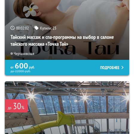
00:02:01
Купили:
23
Тайский массаж и спа-программы на выбор в салоне
тайского массажа «Точка Тай»
Чертановская
600
ПОДРОБНЕЕ
от
руб.
до
22000
руб.
30
%
до