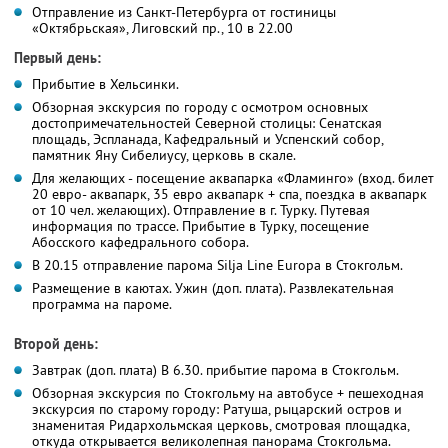
Отправление из Санкт-Петербурга от гостиницы
«Октябрьская», Лиговский пр., 10 в 22.00
Первый день:
Прибытие в Хельсинки.
Обзорная экскурсия по городу с осмотром основных
достопримечательностей Северной столицы: Сенатская
площадь, Эспланада, Кафедральный и Успенский собор,
памятник Яну Сибелиусу, церковь в скале.
Для желающих - посещение аквапарка «Фламинго» (вход. билет
20 евро- аквапарк, 35 евро аквапарк + спа, поездка в аквапарк
от 10 чел. желающих). Отправление в г. Турку. Путевая
информация по трассе. Прибытие в Турку, посещение
Абосского кафедрального собора.
В 20.15 отправление парома Silja Line Europa в Стокгольм.
Размещение в каютах. Ужин (доп. плата). Развлекательная
программа на пароме.
Второй день:
Завтрак (доп. плата) В 6.30. прибытие парома в Стокгольм.
Обзорная экскурсия по Стокгольму на автобусе + пешеходная
экскурсия по старому городу: Ратуша, рыцарский остров и
знаменитая Ридархольмская церковь, смотровая площадка,
откуда открывается великолепная панорама Стокгольма.