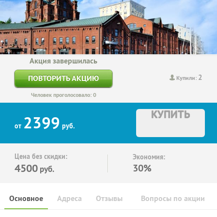
Акция завершилась
2
ПОВТОРИТЬ АКЦИЮ
Купили:
Человек проголосовало: 0
КУПИТЬ
2399
от
руб.
Цена без скидки:
Экономия:
4500
30%
руб.
Основное
Адреса
Отзывы
Вопросы по акции