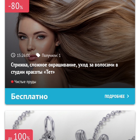
-80
%
15:25:59
Получили:
1
Стрижка, сложное окрашивание, уход за волосами в
студии красоты «Тет»
Чистые пруды
Бесплатно
ПОДРОБНЕЕ
100
%
до