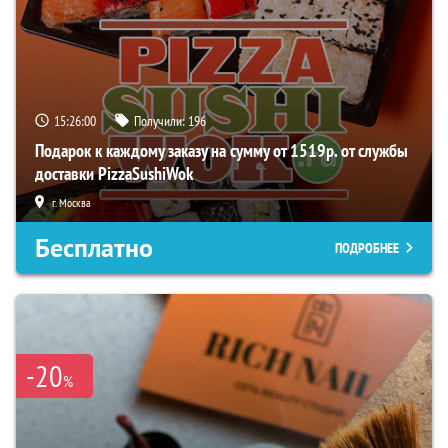
15:25:59
Получили:
196
Подарок к каждому заказу на сумму от 1519р. от службы
доставки PizzaSushiWok
г. Москва
Бесплатно
ПОДРОБНЕЕ
-20
%