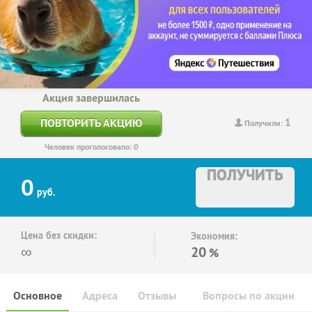
Акция завершилась
1
ПОВТОРИТЬ АКЦИЮ
Получили:
Человек проголосовало: 0
ПОЛУЧИТЬ
0
руб.
Цена без скидки:
Экономия:
∞
20
%
Основное
Адреса
Отзывы
Вопросы по акции